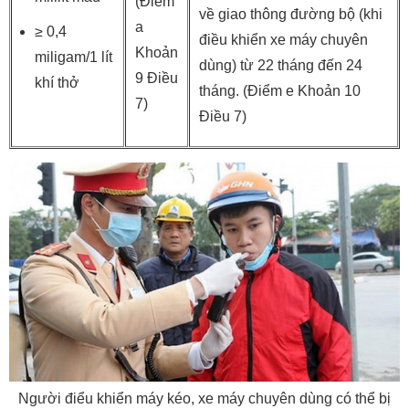
(Điểm
về giao thông đường bộ (khi
a
≥ 0,4
điều khiển xe máy chuyên
Khoản
miligam/1 lít
dùng) từ 22 tháng đến 24
9 Điều
khí thở
tháng. (Điểm e Khoản 10
7)
Điều 7)
Người điểu khiển máy kéo, xe máy chuyên dùng có thể bị