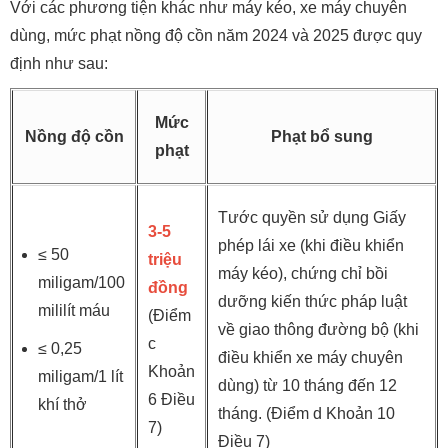
Với các phương tiện khác như máy kéo, xe máy chuyên
dùng, mức phạt nồng độ cồn năm 2024 và 2025 được quy
định như sau:
Mức
Nồng độ cồn
Phạt bổ sung
phạt
Tước quyền sử dụng Giấy
3-5
phép lái xe (khi điều khiển
≤ 50
triệu
máy kéo), chứng chỉ bồi
miligam/100
đồng
dưỡng kiến thức pháp luật
mililít máu
(Điểm
về giao thông đường bộ (khi
c
≤ 0,25
điều khiển xe máy chuyên
Khoản
miligam/1 lít
dùng) từ 10 tháng đến 12
6 Điều
khí thở
tháng. (Điểm d Khoản 10
7)
Điều 7)