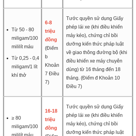
Tước quyền sử dụng Giấy
6-8
phép lái xe (khi điều khiển
Từ 50 - 80
triệu
máy kéo), chứng chỉ bồi
miligam/100
đồng
dưỡng kiến thức pháp luật
mililít máu
(Điểm
về giao thông đường bộ (khi
b
Từ 0,25 - 0,4
điều khiển xe máy chuyên
Khoản
miligam/1 lít
dùng) từ 16 tháng đến 18
7 Điều
khí thở
tháng. (Điểm đ Khoản 10
7)
Điều 7)
Tước quyền sử dụng Giấy
16-18
phép lái xe (khi điều khiển
≥ 80
triệu
máy kéo), chứng chỉ bồi
miligam/100
đồng
dưỡng kiến thức pháp luật
mililít máu