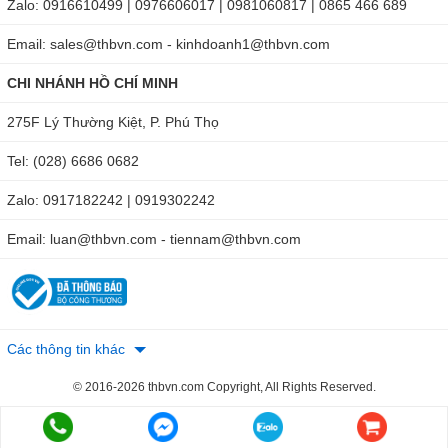
Zalo: 0916610499 | 0976606017 | 0981060817 | 0865 466 689
Email: sales@thbvn.com - kinhdoanh1@thbvn.com
CHI NHÁNH HỒ CHÍ MINH
275F Lý Thường Kiệt, P. Phú Thọ
Tel: (028) 6686 0682
Zalo: 0917182242 | 0919302242
Email: luan@thbvn.com - tiennam@thbvn.com
Các thông tin khác
© 2016-2026 thbvn.com Copyright, All Rights Reserved.