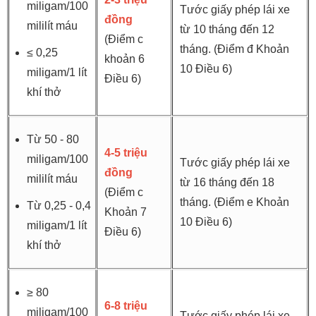
miligam/100
Tước giấy phép lái xe
đồng
mililít máu
từ 10 tháng đến 12
(Điểm c
tháng. (Điểm đ Khoản
≤ 0,25
khoản 6
10 Điều 6)
miligam/1 lít
Điều 6)
khí thở
Từ 50 - 80
4-5 triệu
miligam/100
Tước giấy phép lái xe
đồng
mililít máu
từ 16 tháng đến 18
(Điểm c
tháng. (Điểm e Khoản
Từ 0,25 - 0,4
Khoản 7
10 Điều 6)
miligam/1 lít
Điều 6)
khí thở
≥ 80
6-8 triệu
miligam/100
Tước giấy phép lái xe