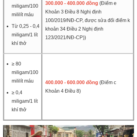
300.000 - 400.000 đồng
(Điểm e
miligam/100
Khoản 3 Điều 8 Nghị định
mililít máu
100/2019/NĐ-CP, được sửa đổi điểm k
Từ 0,25 - 0,4
khoản 34 Điều 2 Nghị định
miligam/1 lít
123/2021/NĐ-CP))
khí thở
≥ 80
miligam/100
mililít máu
400.000 - 600.000 đồng
(Điểm c
Khoản 4 Điều 8)
≥ 0,4
miligam/1 lít
khí thở