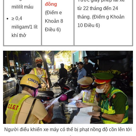
đồng
mililít máu
từ 22 tháng đến 24
(Điểm e
tháng. (Điểm g Khoản
≥ 0,4
Khoản 8
10 Điều 6)
miligam/1 lít
Điều 6)
khí thở
Người điểu khiển xe máy có thể bị phạt nồng độ cồn lên tới