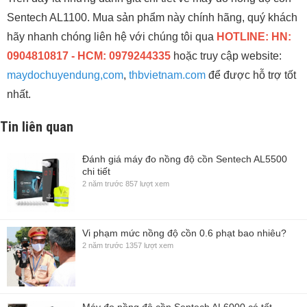
Sentech AL1100. Mua sản phẩm này chính hãng, quý khách
hãy nhanh chóng liên hệ với chúng tôi qua
HOTLINE: HN:
0904810817 - HCM: 0979244335
hoặc truy cập website:
maydochuyendung,com
,
thbvietnam.com
để được hỗ trợ tốt
nhất.
Tin liên quan
Đánh giá máy đo nồng độ cồn Sentech AL5500
chi tiết
2 năm trước
857 lượt xem
Vi phạm mức nồng độ cồn 0.6 phạt bao nhiêu?
2 năm trước
1357 lượt xem
Máy đo nồng độ cồn Sentech AL6000 có tốt