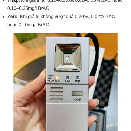
Thấp
: Khi giá trị từ 0.20–0.50‰, 0.02–0.05% BAC hoặc
0.10–0.25mg/l BrAC.
Zero
: Khi giá trị không vượt quá 0.20‰, 0.02% BAC
hoặc 0.10mg/l BrAC.