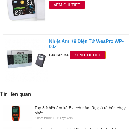
XEM CHI TIẾT
Nhiệt Ẩm Kế Điện Tử WeaPro WP-
002
Giá liên hệ
XEM CHI TIẾT
Tin liên quan
Top 3 Nhiệt ẩm kế Extech nào tốt, giá rẻ bán chạy
nhất
3 năm trước
1193 lượt xem