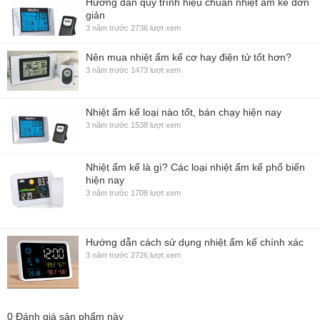
Hướng dẫn quy trình hiệu chuẩn nhiệt ẩm kế đơn
giản
3 năm trước
2736 lượt xem
Nên mua nhiệt ẩm kế cơ hay điện tử tốt hơn?
3 năm trước
1473 lượt xem
Nhiệt ẩm kế loại nào tốt, bán chạy hiện nay
3 năm trước
1538 lượt xem
Nhiệt ẩm kế là gì? Các loại nhiệt ẩm kế phổ biến
hiện nay
3 năm trước
1708 lượt xem
Hướng dẫn cách sử dụng nhiệt ẩm kế chính xác
3 năm trước
2726 lượt xem
0
Đánh giá sản phẩm này