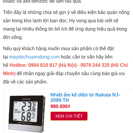
oxalic và axit benzoic để làm rau quả.
Trên đây là những chia sẻ gợi ý về điều kiện bảo quản nông
sản trong kho lạnh tới bạn đọc. Hy vọng qua bài viết sẽ
mang lại nhiều thông tin bổ ích để ứng dụng hiệu quả trong
đời sống.
Nếu quý khách hàng muốn mua sản phẩm có thể đặt
tại
maydochuyendung.com
hoặc cần tư vấn hãy liên
hệ
Hotline: 0904 810 817 (Hà Nội) - 0979 244 335 (Hồ Chí
Minh)
để nhận ngay giải đáp chuyên sâu cùng báo giá ưu
đãi về các sản phẩm.
Nhiệt ẩm kế điện tử Nakata NJ-
2099-TH
980.000₫
XEM CHI TIẾT