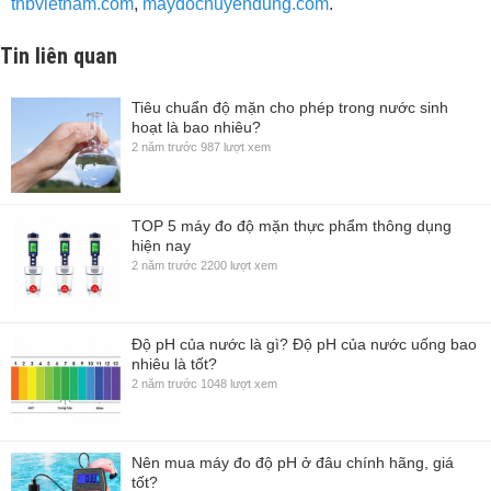
thbvietnam.com
,
maydochuyendung.com
.
Tin liên quan
Tiêu chuẩn độ mặn cho phép trong nước sinh
hoạt là bao nhiêu?
2 năm trước
987 lượt xem
TOP 5 máy đo độ mặn thực phẩm thông dụng
hiện nay
2 năm trước
2200 lượt xem
Độ pH của nước là gì? Độ pH của nước uống bao
nhiêu là tốt?
2 năm trước
1048 lượt xem
Nên mua máy đo độ pH ở đâu chính hãng, giá
tốt?