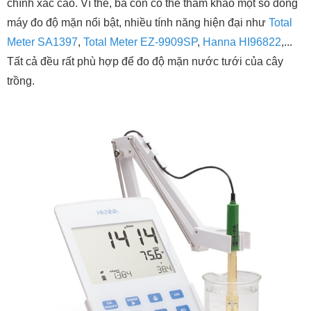
chính xác cao. Vì thế, bà con có thể tham khảo một số dòng
máy đo độ mặn nổi bật, nhiều tính năng hiện đại như
Total
Meter SA1397
,
Total Meter EZ-9909SP
,
Hanna HI96822
,...
Tất cả đều rất phù hợp để đo độ mặn nước tưới của cây
trồng.