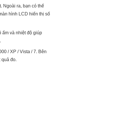
. Ngoài ra, bạn có thể
 màn hình LCD hiển thị số
 ẩm và nhiệt độ giúp
.
 / XP / Vista / 7. Bên
 quả đo.