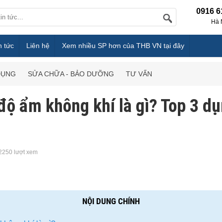
0916 6
Hà 
n tức
Liên hệ
Xem nhiều SP hơn của THB VN tại đây
DỤNG
SỬA CHỮA - BẢO DƯỠNG
TƯ VẤN
độ ẩm không khí là gì? Top 3 d
2250 lượt xem
NỘI DUNG CHÍNH