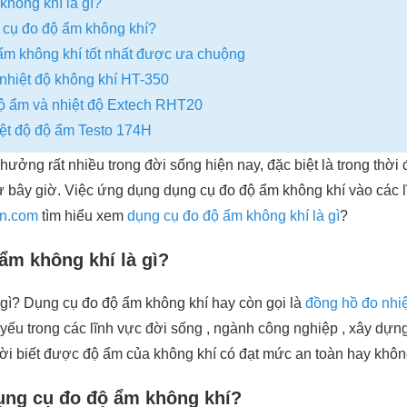
không khí là gì?
 cụ đo độ ẩm không khí?
ẩm không khí tốt nhất được ưa chuộng
nhiệt độ không khí HT-350
độ ẩm và nhiệt độ Extech RHT20
iệt độ độ ẩm Testo 174H
ưởng rất nhiều trong đời sống hiện nay, đặc biệt là trong thời đ
ư bây giờ. Việc ứng dụng dụng cụ đo độ ẩm không khí vào các l
n.com
tìm hiểu xem
dụng cụ đo độ ẩm không khí là gì
?
ẩm không khí là gì?
 gì? Dụng cụ đo độ ẩm không khí hay còn gọi là
đồng hồ đo nhi
u trong các lĩnh vực đời sống , ngành công nghiệp , xây dựng
ười biết được độ ẩm của không khí có đạt mức an toàn hay khôn
ụng cụ đo độ ẩm không khí?