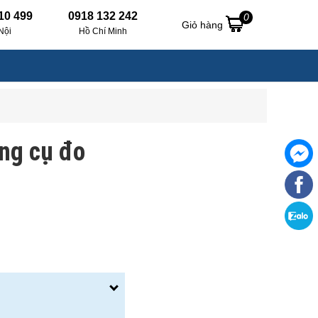
10 499
0918 132 242
0
Giỏ hàng
Nội
Hồ Chí Minh
ụng cụ đo