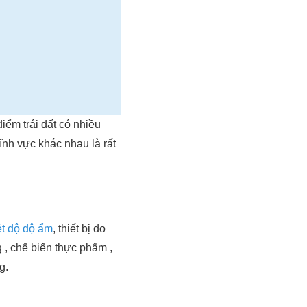
iểm trái đất có nhiều
ĩnh vực khác nhau là rất
ệt độ độ ẩm
, thiết bị đo
 , chế biến thực phẩm ,
g.