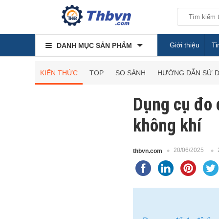
Giới thiệu
Ti
DANH MỤC SẢN PHẨM
KIẾN THỨC
TOP
SO SÁNH
HƯỚNG DẪN SỬ 
Dụng cụ đo 
không khí
20/06/2025
thbvn.com