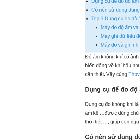
Dụng cụ để đo độ ẩm 
Có nên sử dụng dụng
Top 3 Dụng cụ đo độ 
Máy đo độ ẩm và 
Máy ghi dữ liệu 
Máy đo và ghi nh
Độ ẩm không khí có ảnh h
biến động về khí hậu nh
cần thiết. Vậy cùng
Thbv
Dụng cụ để đo độ 
Dụng cụ đo không khí là
ẩm kế …được dùng chủ yế
thời tiết …, giúp con ng
Có nên sử dụng d