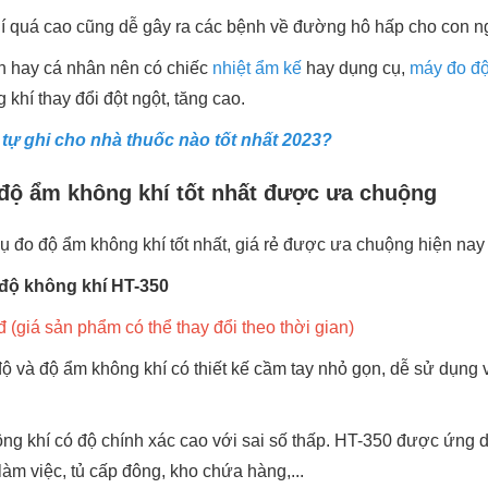
 quá cao cũng dễ gây ra các bệnh về đường hô hấp cho con n
nh hay cá nhân nên có chiếc
nhiệt ẩm kế
hay dụng cụ,
máy đo đ
hí thay đổi đột ngột, tăng cao.
 tự ghi cho nhà thuốc nào tốt nhất 2023?
 độ ẩm không khí tốt nhất được ưa chuộng
cụ đo độ ẩm không khí tốt nhất, giá rẻ được ưa chuộng hiện nay
 độ không khí HT-350
 (giá sản phẩm có thể thay đổi theo thời gian)
ộ và độ ẩm không khí có thiết kế cầm tay nhỏ gọn, dễ sử dụng 
g khí có độ chính xác cao với sai số thấp. HT-350 được ứng dụ
àm việc, tủ cấp đông, kho chứa hàng,...