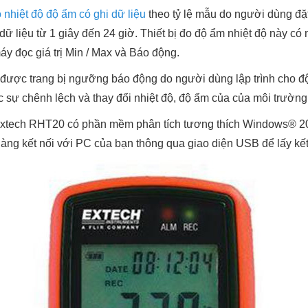
 nhiệt độ độ ẩm có ghi dữ liệu
theo tỷ lệ mẫu do người dùng đặt
 dữ liệu từ 1 giây đến 24 giờ. Thiết bị đo độ ẩm nhiệt độ này có
áy đọc giá trị Min / Max và Báo động.
được trang bị ngưỡng báo động do người dùng lập trình cho độ
c sự chênh lệch và thay đổi nhiệt độ, độ ẩm của của môi trường
xtech RHT20 có phần mềm phân tích tương thích Windows® 2000
àng kết nối với PC của bạn thông qua giao diện USB để lấy kết