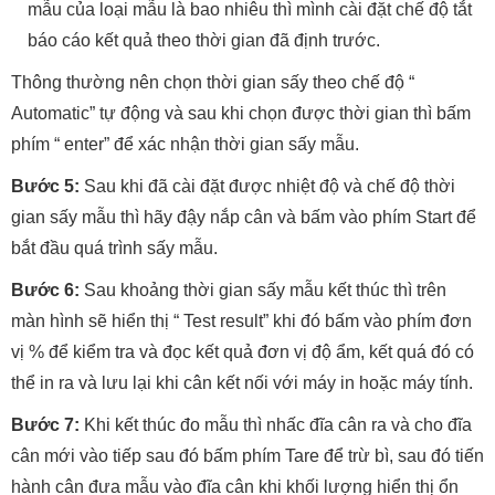
mẫu của loại mẫu là bao nhiêu thì mình cài đặt chế độ tắt
báo cáo kết quả theo thời gian đã định trước.
Thông thường nên chọn thời gian sấy theo chế độ “
Automatic” tự động và sau khi chọn được thời gian thì bấm
phím “ enter” để xác nhận thời gian sấy mẫu.
Bước 5:
Sau khi đã cài đặt được nhiệt độ và chế độ thời
gian sấy mẫu thì hãy đậy nắp cân và bấm vào phím Start để
bắt đầu quá trình sấy mẫu.
Bước 6:
Sau khoảng thời gian sấy mẫu kết thúc thì trên
màn hình sẽ hiển thị “ Test result” khi đó bấm vào phím đơn
vị % để kiểm tra và đọc kết quả đơn vị độ ẩm, kết quá đó có
thể in ra và lưu lại khi cân kết nối với máy in hoặc máy tính.
Bước 7:
Khi kết thúc đo mẫu thì nhấc đĩa cân ra và cho đĩa
cân mới vào tiếp sau đó bấm phím Tare để trừ bì, sau đó tiến
hành cân đưa mẫu vào đĩa cân khi khối lượng hiển thị ổn