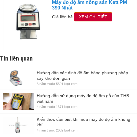
Máy đo độ ẩm nông sản Kett PM
390 Nhật
Giá liên hệ
XEM CHI TIẾT
Tin liên quan
Hướng dẫn xác định độ ẩm bằng phương pháp
sấy khô đơn giản
3 năm trước
5591 lượt xem
Hướng dẫn sử dụng máy đo độ ẩm gỗ của THB
việt nam
4 năm trước
1371 lượt xem
Kiến thức cần biết khi mua máy đo độ ẩm không
khí
4 năm trước
2082 lượt xem