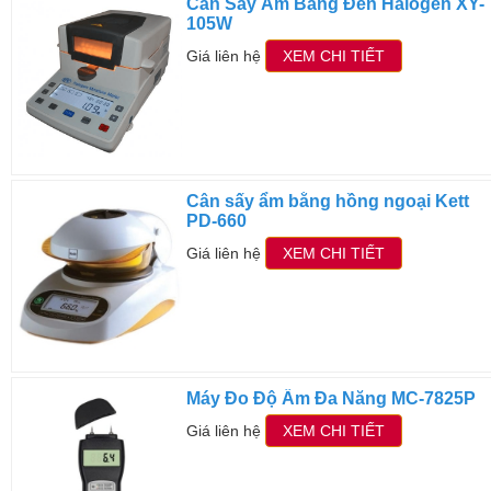
Cân Sấy Ẩm Bằng Đèn Halogen XY-
105W
Giá liên hệ
XEM CHI TIẾT
Cân sấy ẩm bằng hồng ngoại Kett
PD-660
Giá liên hệ
XEM CHI TIẾT
Máy Đo Độ Ẩm Đa Năng MC-7825P
Giá liên hệ
XEM CHI TIẾT