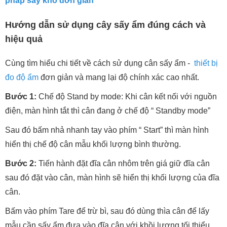
pháp sấy khô đơn giản
Hướng dẫn sử dụng cây sấy ẩm đúng cách và
hiệu quả
Cùng tìm hiểu chi tiết về cách sử dụng cân sấy ẩm -
thiết bị
đo độ ẩm
đơn giản và mang lại độ chính xác cao nhất.
Bước 1:
Chế độ Stand by mode: Khi cân kết nối với nguồn
điện, màn hình tắt thì cân đang ở chế độ “ Standby mode”
Sau đó bấm nhả nhanh tay vào phím “ Start” thì màn hình
hiển thị chế độ cân mẫu khối lượng bình thường.
Bước 2:
Tiến hành đặt đĩa cân nhôm trên giá giữ đĩa cân
sau đó đặt vào cân, màn hình sẽ hiển thị khối lượng của đĩa
cân.
Bấm vào phím Tare để trừ bì, sau đó dùng thìa cân để lấy
mẫu cần sấy ẩm đưa vào đĩa cân với khồi lượng tối thiểu