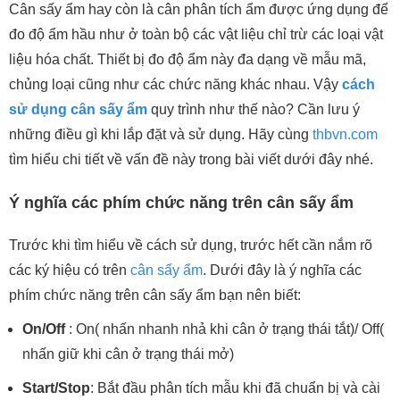
Cân sấy ẩm hay còn là cân phân tích ẩm được ứng dụng để
đo độ ẩm hầu như ở toàn bộ các vật liệu chỉ trừ các loại vật
liệu hóa chất. Thiết bị đo độ ẩm này đa dạng về mẫu mã,
chủng loại cũng như các chức năng khác nhau. Vậy
cách
sử dụng cân sấy ẩm
quy trình như thế nào? Cần lưu ý
những điều gì khi lắp đặt và sử dụng. Hãy cùng
thbvn.com
tìm hiểu chi tiết về vấn đề này trong bài viết dưới đây nhé.
Ý nghĩa các phím chức năng trên cân sấy ẩm
Trước khi tìm hiểu về cách sử dụng, trước hết cần nắm rõ
các ký hiệu có trên
cân sấy ẩm
. Dưới đây là ý nghĩa các
phím chức năng trên cân sấy ẩm bạn nên biết:
On/Off
: On( nhấn nhanh nhả khi cân ở trạng thái tắt)/ Off(
nhấn giữ khi cân ở trạng thái mở)
Start/Stop
: Bắt đầu phân tích mẫu khi đã chuẩn bị và cài