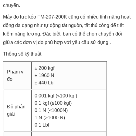
chuyển.
Máy đo lực kéo FM-207-200K cũng có nhiều tính năng hoạt
động đa dạng như tự động tắt nguồn, tắt thủ công để tiết
kiệm năng lượng. Đặc biệt, bạn có thể chọn chuyển đổi
giữa các đơn vị đo phù hợp với yêu cầu sử dụng..
Thông số kỹ thuật
± 200 kgf
Phạm vi
± 1960 N
đo
± 440 Lbf
0,001 kgf (<100 kgf)
0,1 kgf (≥100 kgf)
Độ phân
0,1 N (<1000N)
giải
1 N (≥1000 N)
0,1 Lbf