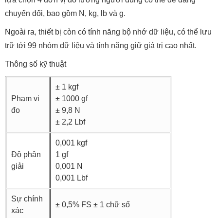
chuyển đổi, bao gồm N, kg, lb và g.
Ngoài ra, thiết bị còn có tính năng bộ nhớ dữ liệu, có thể lưu
trữ tới 99 nhóm dữ liệu và tính năng giữ giá trị cao nhất.
Thông số kỹ thuật
± 1 kgf
Phạm vi
± 1000 gf
đo
± 9,8 N
± 2,2 Lbf
0,001 kgf
Độ phân
1 gf
giải
0,001 N
0,001 Lbf
Sự chính
± 0,5% FS ± 1 chữ số
xác