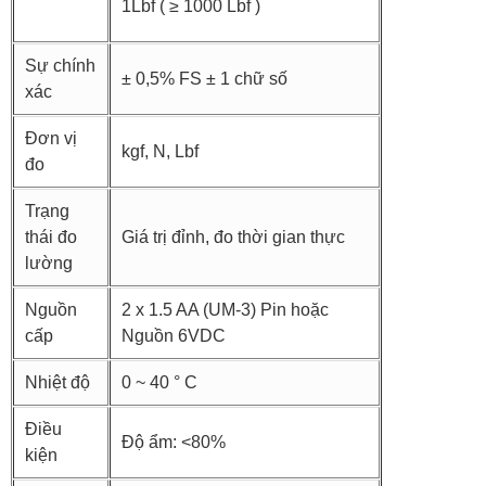
1Lbf ( ≥ 1000 Lbf )
Sự chính
± 0,5% FS ± 1 chữ số
xác
Đơn vị
kgf, N, Lbf
đo
Trạng
thái đo
Giá trị đỉnh, đo thời gian thực
lường
Nguồn
2 x 1.5 AA (UM-3) Pin hoặc
cấp
Nguồn 6VDC
Nhiệt độ
0 ~ 40 ° C
Điều
Độ ẩm: <80%
kiện