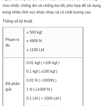
chịu nhiệt, chống ẩm và chống bụi tốt, phù hợp để sử dụng
trong nhiều lĩnh vực khác nhau và có chất lượng cao.
Thông số kỹ thuật
± 500 kgf
Phạm vi
± 4900 N
đo
± 1100 Lbf
0.01 kgf ( <100 kgf )
0.1 kgf ( ≥100 kgf )
0.01 N ( <1000N )
Độ phân
giải
1 N ( ≥1000 N )
0.1 Lbf ( < 1000 Lbf )