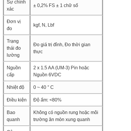
Sự chính
± 0,2% FS ± 1 chữ số
xác
Đơn vị
kgf, N, Lbf
đo
Trạng
Đo giá trị đỉnh, Đo thời gian
thái đo
thực
lường
Nguồn
2 x 1.5 AA (UM-3) Pin hoặc
cấp
Nguồn 6VDC
Nhiệt độ
0 ~ 40 ° C
Điều kiện
Độ ẩm: <80%
Bao
Không có nguồn rung hoặc môi
quanh
trường ăn mòn xung quanh