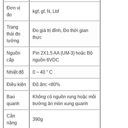
Đơn vị
kgf, gf, N, Lbf
đo
Trạng
Đo giá trị đỉnh, Đo thời gian
thái đo
thực
lường
Nguồn
Pin 2X1.5 AA (UM-3) hoặc Bộ
cấp
nguồn 6VDC
Nhiệt độ
0 ~ 40 ° C
Điều kiện
Độ ẩm: <80%
Bao
Không có nguồn rung hoặc môi
quanh
trường ăn mòn xung quanh
Cân
390g
nặng