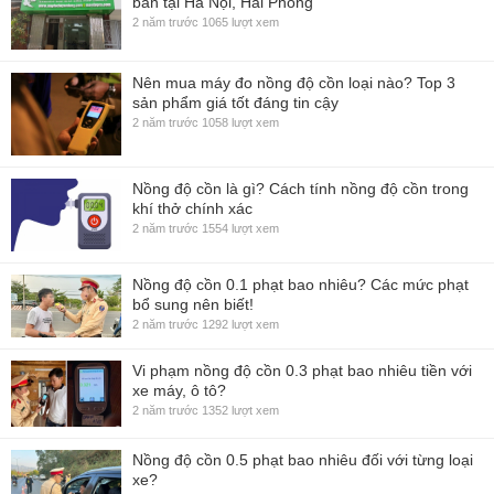
bán tại Hà Nội, Hải Phòng
2 năm trước
1065 lượt xem
Nên mua máy đo nồng độ cồn loại nào? Top 3
sản phẩm giá tốt đáng tin cậy
2 năm trước
1058 lượt xem
Nồng độ cồn là gì? Cách tính nồng độ cồn trong
khí thở chính xác
2 năm trước
1554 lượt xem
Nồng độ cồn 0.1 phạt bao nhiêu? Các mức phạt
bổ sung nên biết!
2 năm trước
1292 lượt xem
Vi phạm nồng độ cồn 0.3 phạt bao nhiêu tiền với
xe máy, ô tô?
2 năm trước
1352 lượt xem
Nồng độ cồn 0.5 phạt bao nhiêu đối với từng loại
xe?