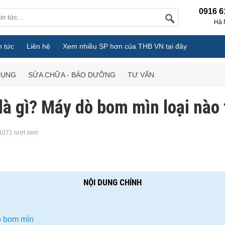
0916 6
Hà 
n tức
Liên hệ
Xem nhiều SP hơn của THB VN tại đây
DỤNG
SỬA CHỮA - BẢO DƯỠNG
TƯ VẤN
là gì? Máy dò bom mìn loại nào 
1071 lượt xem
NỘI DUNG CHÍNH
ò bom mìn