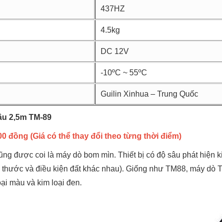
437HZ
4.5kg
DC 12V
-10ºC ~ 55ºC
Guilin Xinhua – Trung Quốc
sâu 2,5m TM-89
0 đồng (Giá có thể thay đổi theo từng thời điểm)
ng được coi là máy dò bom mìn. Thiết bị có độ sâu phát hiện ki
ích thước và điều kiện đất khác nhau). Giống như TM88, máy d
oại màu và kim loại đen.