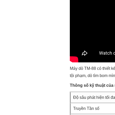
Máy dò TM-88 có thiết kế
tội phạm, dò tìm bom mìn, 
Thông số kỹ thuật của 
Độ sâu phát hiện tối đ
Truyền Tần số