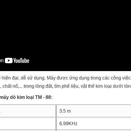
 hiện đại, dễ sử dụng. Máy được ứng dụng trong các công việc 
chất nổ,... trong lòng đất, tìm phế liệu, vật thể kim loại dưới lòng
máy dò kim loại TM - 88:
a
3.5 m
6.99KHz