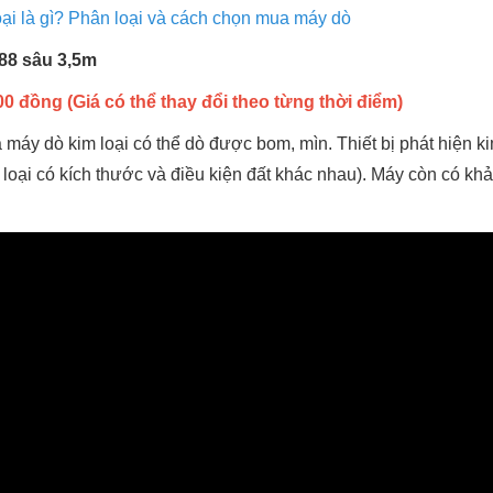
oại là gì? Phân loại và cách chọn mua máy dò
 88 sâu 3,5m
0 đồng (Giá có thể thay đổi theo từng thời điểm)
 máy dò kim loại có thể dò được bom, mìn. Thiết bị phát hiện ki
m loại có kích thước và điều kiện đất khác nhau). Máy còn có khả