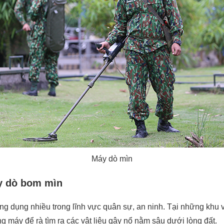
Máy dò mìn
y dò bom mìn
 dụng nhiều trong lĩnh vực quân sự, an ninh. Tại những khu v
ng máy để rà tìm ra các vật liệu gây nổ nằm sâu dưới lòng đất.