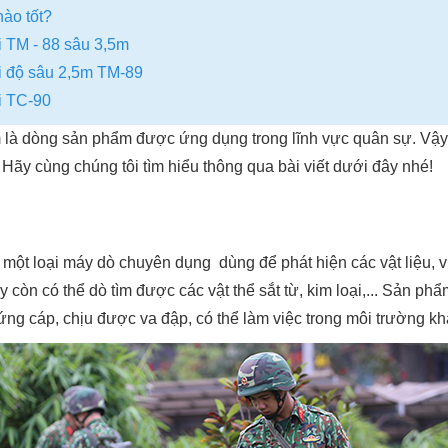
ào tốt?
i TM - 88 sâu 3,5m
ại độ sâu 2,5m TM-89
i TC-90
là dòng sản phẩm được ứng dụng trong lĩnh vực quân sự. Vậy
 Hãy cùng chúng tôi tìm hiểu thông qua bài viết dưới đây nhé!
 một loại máy dò chuyên dụng dùng để phát hiện các vật liệu, 
y còn có thể dò tìm được các vật thể sắt từ, kim loại,... Sản ph
ng cáp, chịu được va đập, có thể làm việc trong môi trường kh