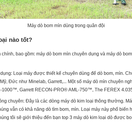
Máy dò bom mìn dùng trong quân đội
ại nào tốt?
 chính, bao gồm: máy dò bom mìn chuyên dụng và máy dò bom
dụng: Loại máy được thiết kế chuyên dùng để dò bom, mìn. Ch
Mỹ, Đức như Minelab, Garrett,... Một số máy dò mìn chuyên ngh
000™, Garrett RECON-PRO® AML-750™, The FEREX 4.035, 
ng chuyên: Đây là các dòng máy dò kim loại thông thường. Má
 chúng vẫn có khả năng dò tìm bom, mìn. Loại máy này phổ biến
chúng tôi sẽ giới thiệu đến bạn top 3 máy dò kim loại dò được b