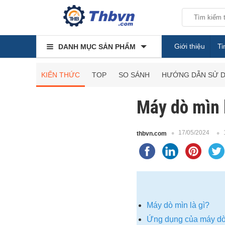
Giới thiệu
Ti
DANH MỤC SẢN PHẨM
KIẾN THỨC
TOP
SO SÁNH
HƯỚNG DẪN SỬ 
Máy dò mìn 
17/05/2024
thbvn.com
Máy dò mìn là gì?
Ứng dụng của máy d