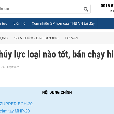
0916 6
Hà 
n tức
Liên hệ
Xem nhiều SP hơn của THB VN tại đây
DỤNG
SỬA CHỮA - BẢO DƯỠNG
TƯ VẤN
hủy lực loại nào tốt, bán chạy h
1745 lượt xem
NỘI DUNG CHÍNH
lực ZUPPER ECH-20
c cầm tay MHP-20