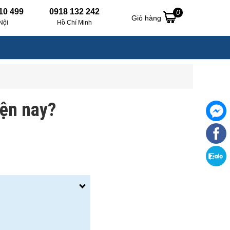
10 499
0918 132 242
0
Giỏ hàng
Nội
Hồ Chí Minh
iện nay?