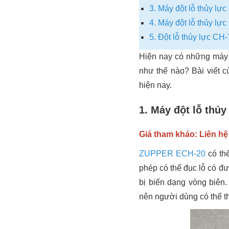
3. Máy đột lỗ thủy lự
4. Máy đột lỗ thủy lự
5. Đột lỗ thủy lực CH
Hiện nay có những máy đ
như thế nào? Bài viết c
hiện nay.
1. Máy đột lỗ thủ
Giá tham khảo: Liên hệ
ZUPPER ECH-20
có thể
phép có thể đục lỗ có đư
bị biến dạng vòng biê
nên người dùng có thể th