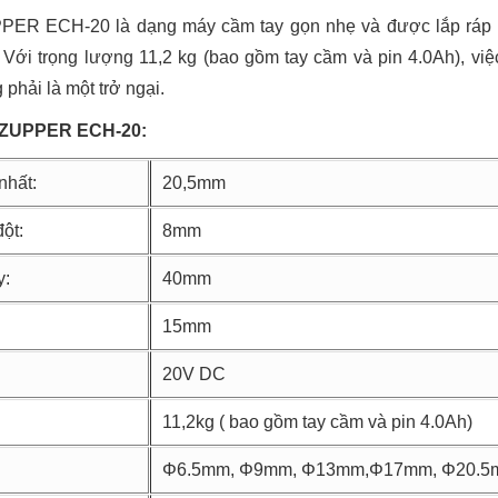
PPER ECH-20 là dạng máy cầm tay gọn nhẹ và được lắp ráp 
Với trọng lượng 11,2 kg (bao gồm tay cầm và pin 4.0Ah), v
 phải là một trở ngại.
a ZUPPER ECH-20:
nhất:
20,5mm
ột:
8mm
y:
40mm
15mm
20V DC
11,2kg ( bao gồm tay cầm và pin 4.0Ah)
Φ6.5mm, Φ9mm, Φ13mm,Φ17mm, Φ20.