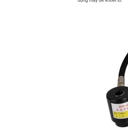
dụng máy để khoét lỗ.