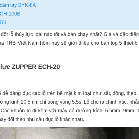
c cầm tay SYK-8A
c CH-100B
-70L
ột lỗ thủy lực loại nào tốt và bán chạy nhất? Giá và đặc điể
ủa THB Việt Nam hôm nay sẽ giới thiệu cho bạn top 5 thiết 
y lực ZUPPER ECH-20
 dễ dàng đục các lỗ trên bề mặt kim loại như sắt, đồng, thép.
ờng kính 20,5mm chỉ trong vòng 5,5s. Lỗ cho ra chính xác, nhẵ
n. Các khuôn lỗ đi kèm với máy có đường kính: 6.5mm, 9mm
ay đổi theo nhu cầu đục lỗ khác nhau.