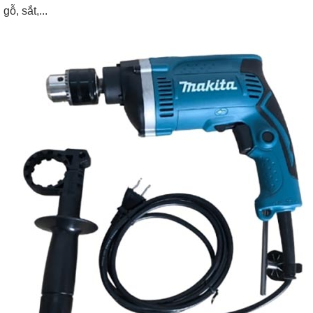
ỗ, sắt,...