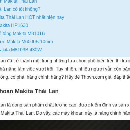
n Makita Thái Lan
i Lan có tốt không?
ta Thái Lan HOT nhất hiện nay
akita HP1630
ê tông Makita M8101B
lực Makita M6000B 10mm
Makita M8103B 430W
n đã trở thành một trong những lựa chọn phổ biến trên thị trư
khả năng làm việc vượt trội. Tuy nhiên, nhiều người vẫn còn b
không, có phải hàng chính hãng? Hãy để Thbvn.com giải đáp th
hoan Makita Thái Lan
an là dòng sản phẩm chất lượng cao, được kiểm định và sản xu
 Makita Thái Lan. Do vậy, các máy khoan này là hàng chính hã