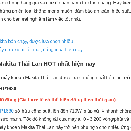
em chống hàng giả và chế độ bảo hành từ chính hãng. Hãy kiểm 
những phiền toái không mong muốn, đảm bảo an toàn, hiệu suấ
 cho bạn trải nghiệm làm việc tốt nhất.
akita bán chạy, được lựa chọn nhiều
 cưa kiếm tốt nhất, đáng mua hiện nay
akita Thái Lan HOT nhất hiện nay
 máy khoan Makita Thái Lan được ưa chuộng nhất trên thị trườ
 HP1630
0 đồng (Giá thực tế có thể biến động theo thời gian)
HP1630
sở hữu công suất lên đến 710W, giúp xử lý nhanh chón
 sức mạnh. Tốc độ không tải của máy từ 0 - 3.200 vòng/phút và 
máy khoan Makita Thái Lan này trở nên phù hợp cho nhiều ứn