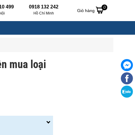
10 499
0918 132 242
0
Giỏ hàng
Nội
Hồ Chí Minh
ên mua loại