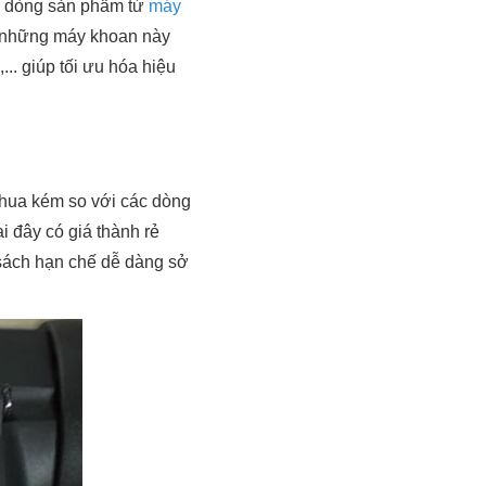
ều dòng sản phẩm từ
máy
a những máy khoan này
.. giúp tối ưu hóa hiệu
thua kém so với các dòng
i đây có giá thành rẻ
n sách hạn chế dễ dàng sở