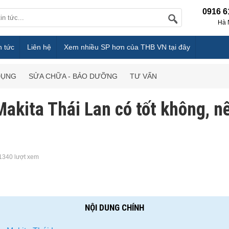
0916 6
Hà 
n tức
Liên hệ
Xem nhiều SP hơn của THB VN tại đây
DỤNG
SỬA CHỮA - BẢO DƯỠNG
TƯ VẤN
akita Thái Lan có tốt không, n
1340 lượt xem
NỘI DUNG CHÍNH