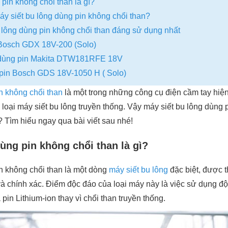
 pin không chổi than là gì?
y siết bu lông dùng pin không chổi than?
 lông dùng pin không chổi than đáng sử dụng nhất
 Bosch GDX 18V-200 (Solo)
g dùng pin Makita DTW181RFE 18V
 pin Bosch GDS 18V-1050 H ( Solo)
n không chổi than
là một trong những công cụ điện cầm tay hiện
 loại máy siết bu lông truyền thống. Vậy máy siết bu lông dùng 
Tìm hiểu ngay qua bài viết sau nhé!
ùng pin không chổi than là gì?
in không chổi than là một dòng
máy siết bu lông
đặc biệt, được t
và chính xác. Điểm độc đáo của loại máy này là việc sử dụng đ
pin Lithium-ion thay vì chổi than truyền thống.