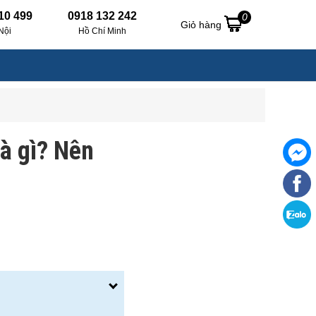
10 499
0918 132 242
0
Giỏ hàng
Nội
Hồ Chí Minh
là gì? Nên