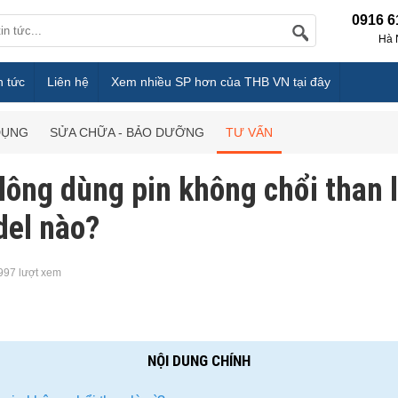
0916 6
Hà 
n tức
Liên hệ
Xem nhiều SP hơn của THB VN tại đây
DỤNG
SỬA CHỮA - BẢO DƯỠNG
TƯ VẤN
lông dùng pin không chổi than 
el nào?
997 lượt xem
NỘI DUNG CHÍNH