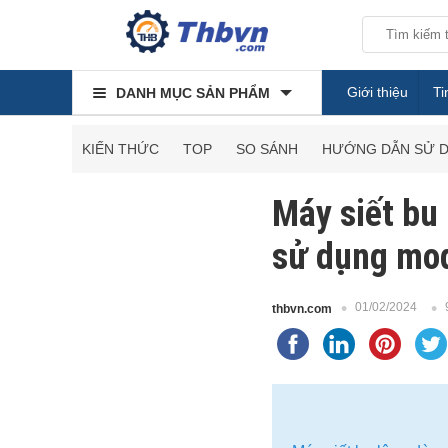
Giới thiệu
Ti
DANH MỤC SẢN PHẨM
KIẾN THỨC
TOP
SO SÁNH
HƯỚNG DẪN SỬ 
Máy siết bu 
sử dụng mod
01/02/2024
thbvn.com