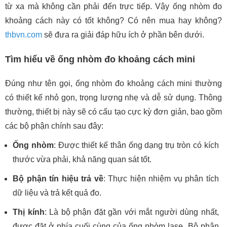
từ xa mà không cần phải đến trực tiếp. Vậy ống nhòm đo
khoảng cách này có tốt không? Có nên mua hay không?
thbvn.com
sẽ đưa ra giải đáp hữu ích ở phần bên dưới.
Tìm hiểu về ống nhòm đo khoảng cách mini
Đúng như tên gọi, ống nhòm đo khoảng cách mini thường
có thiết kế nhỏ gọn, trọng lượng nhẹ và dễ sử dụng. Thông
thường, thiết bị này sẽ có cấu tạo cực kỳ đơn giản, bao gồm
các bộ phận chính sau đây:
Ống nhòm
: Được thiết kế thân ống dạng trụ tròn có kích
thước vừa phải, khả năng quan sát tốt.
Bộ phận tín hiệu trả về
: Thực hiện nhiệm vụ phân tích
dữ liệu và trả kết quả đo.
Thị kính
: Là bộ phận đặt gần với mắt người dùng nhất,
được đặt ở phía cuối cùng của ống nhòm lase. Bộ phận