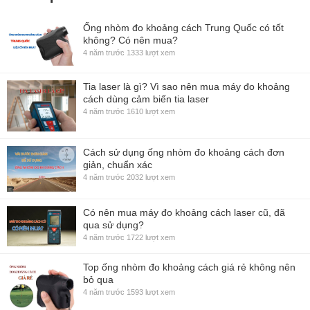
Ống nhòm đo khoảng cách Trung Quốc có tốt
không? Có nên mua?
4 năm trước
1333 lượt xem
Tia laser là gì? Vì sao nên mua máy đo khoảng
cách dùng cảm biến tia laser
4 năm trước
1610 lượt xem
Cách sử dụng ống nhòm đo khoảng cách đơn
giản, chuẩn xác
4 năm trước
2032 lượt xem
Có nên mua máy đo khoảng cách laser cũ, đã
qua sử dụng?
4 năm trước
1722 lượt xem
Top ống nhòm đo khoảng cách giá rẻ không nên
bỏ qua
4 năm trước
1593 lượt xem