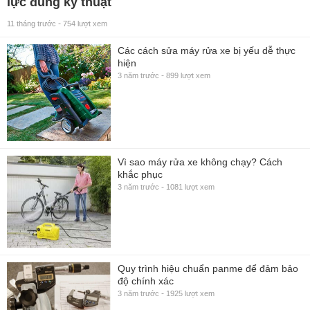
lực đúng kỹ thuật
-
11 tháng trước
754 lượt xem
Các cách sửa máy rửa xe bị yếu dễ thực
hiện
-
3 năm trước
899 lượt xem
Vì sao máy rửa xe không chạy? Cách
khắc phục
-
3 năm trước
1081 lượt xem
Quy trình hiệu chuẩn panme để đảm bảo
độ chính xác
-
3 năm trước
1925 lượt xem