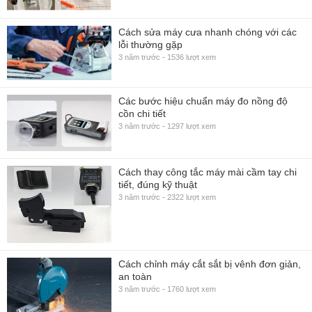
Cách sửa máy cưa nhanh chóng với các
lỗi thường gặp
-
3 năm trước
1536 lượt xem
Các bước hiệu chuẩn máy đo nồng độ
cồn chi tiết
-
3 năm trước
1297 lượt xem
Cách thay công tắc máy mài cầm tay chi
tiết, đúng kỹ thuật
-
3 năm trước
2322 lượt xem
Cách chỉnh máy cắt sắt bị vênh đơn giản,
an toàn
-
3 năm trước
1760 lượt xem