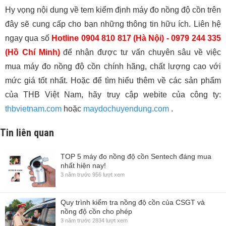
Hy vọng nội dung về tem kiểm định máy đo nồng độ cồn trên
đây sẽ cung cấp cho bạn những thông tin hữu ích. Liên hệ
ngay qua số
Hotline 0904 810 817 (Hà Nội) - 0979 244 335
(Hồ Chí Minh)
để nhận được tư vấn chuyên sâu về việc
mua máy đo nồng độ cồn chính hãng, chất lượng cao với
mức giá tốt nhất. Hoặc để tìm hiểu thêm về các sản phẩm
của THB Việt Nam, hãy truy cập webite của công ty:
thbvietnam.com
hoặc
maydochuyendung.com
.
Tin liên quan
TOP 5 máy đo nồng độ cồn Sentech đáng mua
nhất hiện nay!
3 năm trước
956 lượt xem
Quy trình kiểm tra nồng độ cồn của CSGT và
nồng độ cồn cho phép
3 năm trước
2834 lượt xem