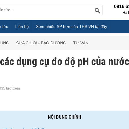
0916 6
Hà 
n tức
Liên hệ
Xem nhiều SP hơn của THB VN tại đây
DỤNG
SỬA CHỮA - BẢO DƯỠNG
TƯ VẤN
 các dụng cụ đo độ pH của nước
935 lượt xem
NỘI DUNG CHÍNH