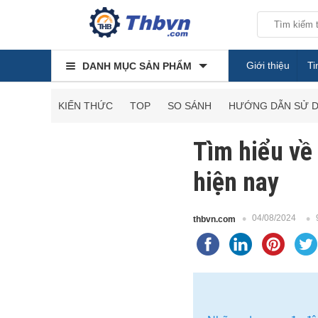
Giới thiệu
Ti
DANH MỤC SẢN PHẨM
KIẾN THỨC
TOP
SO SÁNH
HƯỚNG DẪN SỬ 
Tìm hiểu về
hiện nay
04/08/2024
thbvn.com