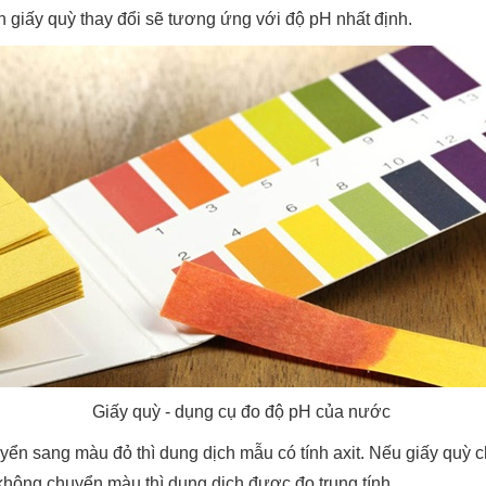
 giấy quỳ thay đổi sẽ tương ứng với độ pH nhất định.
Giấy quỳ - dụng cụ đo độ pH của nước
uyển sang màu đỏ thì dung dịch mẫu có tính axit. Nếu giấy quỳ 
không chuyển màu thì dung dịch được đo trung tính.