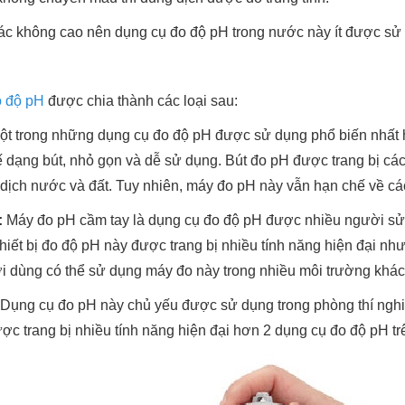
xác không cao nên dụng cụ đo độ pH trong nước này ít được sử
 độ pH
được chia thành các loại sau:
ột trong những dụng cụ đo độ pH được sử dụng phổ biến nhất hi
ế dạng bút, nhỏ gọn và dễ sử dụng. Bút đo pH được trang bị cá
dịch nước và đất. Tuy nhiên, máy đo pH này vẫn hạn chế về cá
:
Máy đo pH cầm tay là dụng cụ đo độ pH được nhiều người sử d
iết bị đo độ pH này được trang bị nhiều tính năng hiện đại như
i dùng có thể sử dụng máy đo này trong nhiều môi trường khá
Dụng cụ đo pH này chủ yếu được sử dụng trong phòng thí nghiệ
ợc trang bị nhiều tính năng hiện đại hơn 2 dụng cụ đo độ pH tr