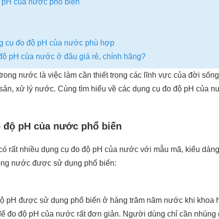
 pH của nước phổ biến
ng cụ đo độ pH của nước phù hợp
ộ pH của nước ở đâu giá rẻ, chính hãng?
ong nước là việc làm cần thiết trong các lĩnh vực của đời sống
i sản, xử lý nước. Cùng tìm hiểu về các dụng cụ đo độ pH của 
 độ pH của nước phổ biến
g có rất nhiều dụng cụ đo độ pH của nước với mẫu mã, kiểu dán
rong nước được sử dụng phổ biến:
độ pH được sử dụng phổ biến ở hàng trăm năm nước khi khoa họ
ể đo độ pH của nước rất đơn giản. Người dùng chỉ cần nhúng 