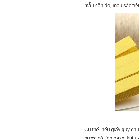
mẫu cần đo, màu sắc trên
Cụ thể, nếu giấy quỳ ch
nước có tính bazo. Nếu 