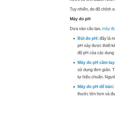
Tuy nhiên, do độ chính 
Máy đo pH
Dựa vào cấu tạo,
máy đo
Bút đo pH
:
đây là m
pH này được thiết k
độ pH của các dung 
Máy đo pH cầm tay
sử dụng đơn giản. Th
tự hiệu chuẩn. Ngườ
Máy đo pH để bàn
:
thước lớn hơn và đư