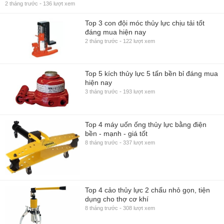
-
2 tháng trước
136 lượt xem
Top 3 con đội móc thủy lực chịu tải tốt
đáng mua hiện nay
-
2 tháng trước
122 lượt xem
Top 5 kích thủy lực 5 tấn bền bỉ đáng mua
hiện nay
-
3 tháng trước
193 lượt xem
Top 4 máy uốn ống thủy lực bằng điện
bền - mạnh - giá tốt
-
8 tháng trước
337 lượt xem
Top 4 cảo thủy lực 2 chấu nhỏ gọn, tiện
dụng cho thợ cơ khí
-
8 tháng trước
308 lượt xem