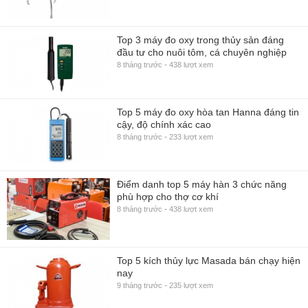
Top 3 máy đo oxy trong thủy sản đáng
đầu tư cho nuôi tôm, cá chuyên nghiệp
-
8 tháng trước
438 lượt xem
Top 5 máy đo oxy hòa tan Hanna đáng tin
cậy, độ chính xác cao
-
8 tháng trước
233 lượt xem
Điểm danh top 5 máy hàn 3 chức năng
phù hợp cho thợ cơ khí
-
8 tháng trước
438 lượt xem
Top 5 kích thủy lực Masada bán chạy hiện
nay
-
9 tháng trước
235 lượt xem