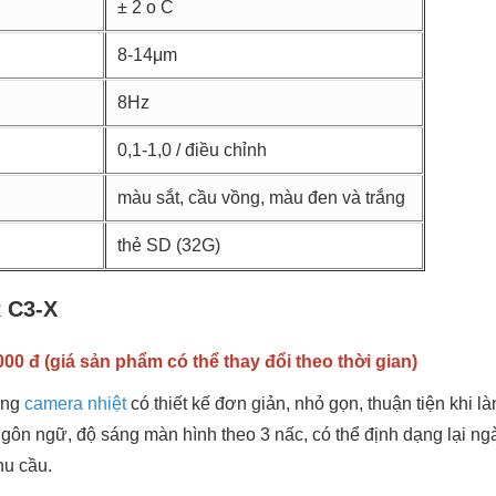
± 2 o C
8-14μm
8Hz
0,1-1,0 / điều chỉnh
màu sắt, cầu vồng, màu đen và trắng
thẻ SD (32G)
R C3-X
00 đ (giá sản phẩm có thể thay đổi theo thời gian)
òng
camera nhiệt
có thiết kế đơn giản, nhỏ gọn, thuận tiện khi l
 ngôn ngữ, độ sáng màn hình theo 3 nấc, có thể định dạng lại n
hu cầu.