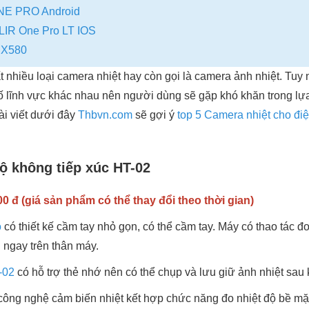
ONE PRO Android
LIR One Pro LT IOS
iX580
ất nhiều loại camera nhiệt hay còn gọi là camera ảnh nhiệt. Tu
số lĩnh vực khác nhau nên người dùng sẽ gặp khó khăn trong l
ài viết dưới đây
Thbvn.com
sẽ gợi ý
top 5 Camera nhiệt cho đi
ộ không tiếp xúc HT-02
0 đ (giá sản phẩm có thể thay đổi theo thời gian)
ộ
có thiết kế cầm tay nhỏ gọn, có thể cầm tay. Máy có thao tác 
 ngay trên thân máy.
-02
có hỗ trợ thẻ nhớ nên có thể chụp và lưu giữ ảnh nhiệt sau 
ng nghệ cảm biến nhiệt kết hợp chức năng đo nhiệt độ bề mặt