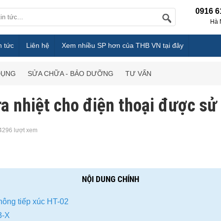
0916 6
Hà 
n tức
Liên hệ
Xem nhiều SP hơn của THB VN tại đây
DỤNG
SỬA CHỮA - BẢO DƯỠNG
TƯ VẤN
a nhiệt cho điện thoại được sử
4296 lượt xem
NỘI DUNG CHÍNH
hông tiếp xúc HT-02
3-X