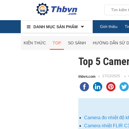
Giới thiệu
Ti
DANH MỤC SẢN PHẨM
KIẾN THỨC
TOP
SO SÁNH
HƯỚNG DẪN SỬ 
Top 5 Camer
17/12/2025
thbvn.com
Camera đo nhiệt độ k
Camera nhiệt FLIR C