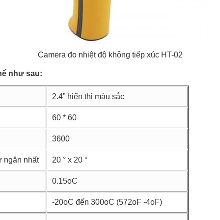
Camera đo nhiệt độ không tiếp xúc HT-02
hể như sau:
2.4” hiển thị màu sắc
60 * 60
3600
ự ngắn nhất
20 ° x 20 °
0.15oC
-20oC đến 300oC (572oF -4oF)