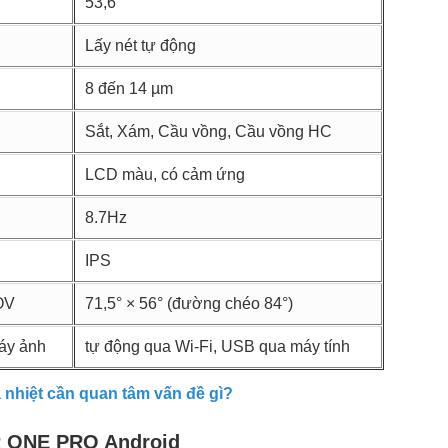
53,6°
Lấy nét tự động
8 đến 14 µm
Sắt, Xám, Cầu vồng, Cầu vồng HC
LCD màu, có cảm ứng
8.7Hz
IPS
OV
71,5° × 56° (đường chéo 84°)
áy ảnh
tự động qua Wi-Fi, USB qua máy tính
nhiệt cần quan tâm vấn đề gì?
R ONE PRO Android