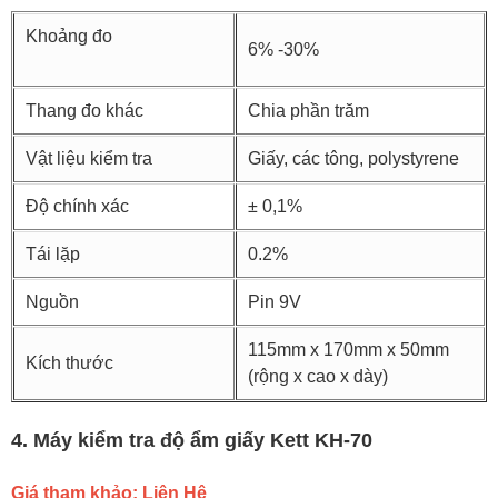
Khoảng đo
6% -30%
Thang đo khác
Chia phần trăm
Vật liệu kiểm tra
Giấy, các tông, polystyrene
Độ chính xác
± 0,1%
Tái lặp
0.2%
Nguồn
Pin 9V
115mm x 170mm x 50mm
Kích thước
(rộng x cao x dày)
4. Máy kiểm tra độ ẩm giấy Kett KH-70
Giá tham khảo: Liên Hệ