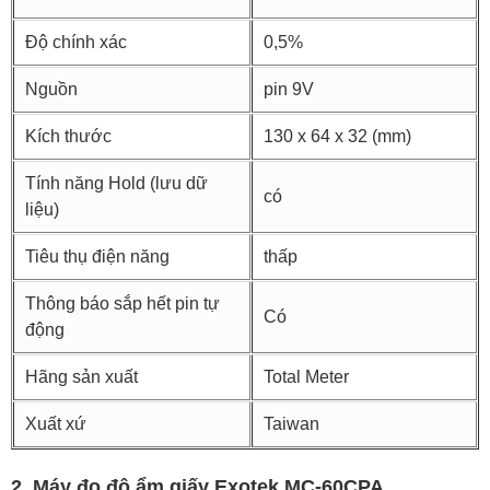
Độ chính xác
0,5%
Nguồn
pin 9V
Kích thước
130 x 64 x 32 (mm)
Tính năng Hold (lưu dữ
có
liệu)
Tiêu thụ điện năng
thấp
Thông báo sắp hết pin tự
Có
động
Hãng sản xuất
Total Meter
Xuất xứ
Taiwan
2. Máy đo độ ẩm giấy Exotek MC-60CPA