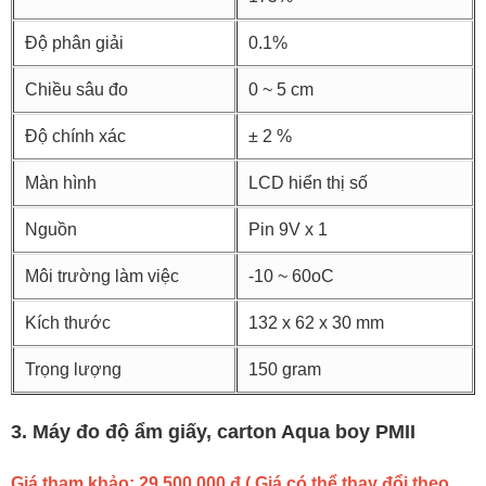
Độ phân giải
0.1%
Chiều sâu đo
0 ~ 5 cm
Độ chính xác
± 2 %
Màn hình
LCD hiển thị số
Nguồn
Pin 9V x 1
Môi trường làm việc
-10 ~ 60oC
Kích thước
132 x 62 x 30 mm
Trọng lượng
150 gram
3. Máy đo độ ẩm giấy, carton Aqua boy PMII
Giá tham khảo: 29.500.000 đ ( Giá có thể thay đổi theo