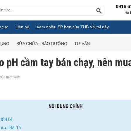
0916 6
Hà 
n tức
Liên hệ
Xem nhiều SP hơn của THB VN tại đây
DỤNG
SỬA CHỮA - BẢO DƯỠNG
TƯ VẤN
o pH cầm tay bán chạy, nên mua
862 lượt xem
NỘI DUNG CHÍNH
PH8414
mura DM-15