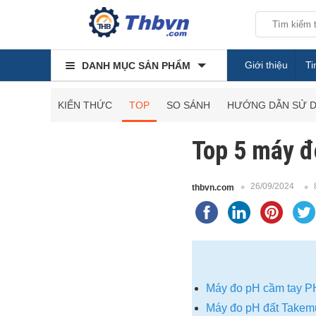
Giới thiệu
Ti
DANH MỤC SẢN PHẨM
KIẾN THỨC
TOP
SO SÁNH
HƯỚNG DẪN SỬ 
Top 5 máy đ
26/09/2024
thbvn.com
Máy đo pH cầm tay 
Máy đo pH đất Take