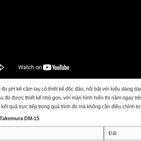
o pH kế cầm tay có thiết kế độc đáo, nổi bật với kiểu dáng dạ
 đo được thiết kế nhỏ gọn, với màn hình hiển thị nằm ngay trê
ết quả trực tiếp trong quá trình đo mà không cần điều chỉnh tư
Takemura DM-15
Đất