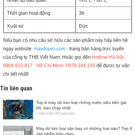
Nhiệt độ bảo quản
–20°C - 60°C
Thời gian hoạt động
3h
Xuất xứ
Đức
Nếu bạn có nhu cầu sở hữu các sản phẩm này hãy liên hệ
ngay website:
maydopro.com
- trang bán hàng trực tuyến
của công ty THB Việt Nam. Hoặc gọi đến
Hotline Hà Nội:
0904 810 817 - Hồ Chí Minh: 0979 244 335
để được tư vấn
chi tiết nhất!
Tin liên quan
Top 4 máy dò kim loại chống nước siêu bền giá
tốt, bán chạy nhất
2 năm trước
912 lượt xem
Máy dò kim loại sân bay có những loại nào? Top 4
sản phẩm bán chạy