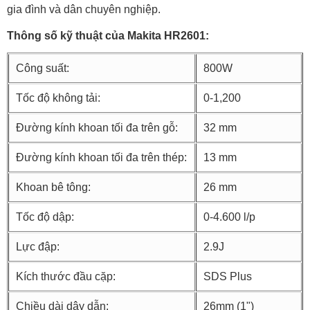
gia đình và dân chuyên nghiệp.
Thông số kỹ thuật của Makita HR2601:
Công suất:
800W
Tốc độ không tải:
0-1,200
Đường kính khoan tối đa trên gỗ:
32 mm
Đường kính khoan tối đa trên thép:
13 mm
Khoan bê tông:
26 mm
Tốc độ dập:
0-4.600 l/p
Lực đập:
2.9J
Kích thước đầu cặp:
SDS Plus
Chiều dài dây dẫn:
26mm (1")