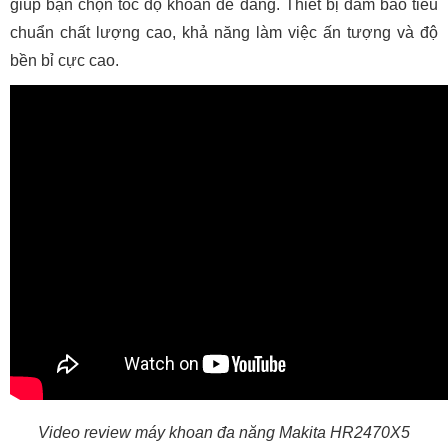
giúp bạn chọn tốc độ khoan dễ dàng. Thiết bị đảm bảo tiêu
chuẩn chất lượng cao, khả năng làm việc ấn tượng và độ
bền bỉ cực cao.
Video review máy khoan đa năng Makita HR2470X5