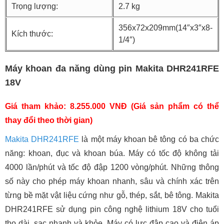
Trọng lượng:
2.7 kg
356x72x209mm(14″x3″x8-
Kích thước:
1/4″)
Máy khoan đa năng dùng pin Makita DHR241RFE
18V
Giá tham khảo: 8.255.000 VNĐ (Giá sản phẩm có thể
thay đổi theo thời gian)
Makita DHR241RFE
là một máy khoan bê tông có ba chức
năng: khoan, đục và khoan búa. Máy có tốc độ không tải
4000 lần/phút và tốc độ đập 1200 vòng/phút. Những thông
số này cho phép máy khoan nhanh, sâu và chính xác trên
từng bề mặt vật liệu cứng như gỗ, thép, sắt, bê tông. Makita
DHR241RFE sử dụng pin công nghệ lithium 18V cho tuổi
thọ dài, sạc nhanh và khỏe. Máy có lực đập cao và điện áp