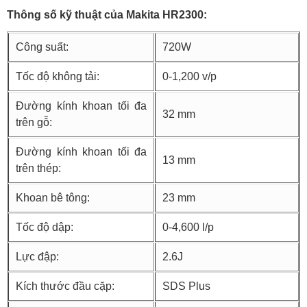
Thông số kỹ thuật của Makita HR2300:
Công suất:
720W
Tốc độ không tải:
0-1,200 v/p
Đường kính khoan tối đa
32 mm
trên gỗ:
Đường kính khoan tối đa
13 mm
trên thép:
Khoan bê tông:
23 mm
Tốc độ dập:
0-4,600 l/p
Lực đập:
2.6J
Kích thước đầu cặp:
SDS Plus