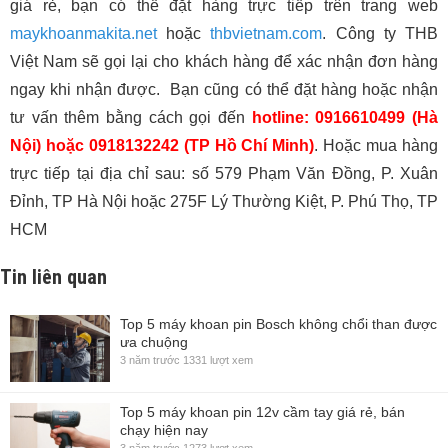
giá rẻ, bạn có thể đặt hàng trực tiếp trên trang web
maykhoanmakita.net
hoặc
thbvietnam.com
. Công ty THB
Việt Nam sẽ gọi lại cho khách hàng để xác nhận đơn hàng
ngay khi nhận được. Bạn cũng có thể đặt hàng hoặc nhận
tư vấn thêm bằng cách gọi đến
hotline: 0916610499 (Hà
Nội) hoặc 0918132242 (TP Hồ Chí Minh)
. Hoặc mua hàng
trực tiếp tại địa chỉ sau: số 579 Phạm Văn Đồng, P. Xuân
Đỉnh, TP Hà Nội hoặc 275F Lý Thường Kiệt, P. Phú Thọ, TP
HCM
Tin liên quan
Top 5 máy khoan pin Bosch không chổi than được
ưa chuộng
3 năm trước
1331 lượt xem
Top 5 máy khoan pin 12v cầm tay giá rẻ, bán
chạy hiện nay
3 năm trước
1273 lượt xem