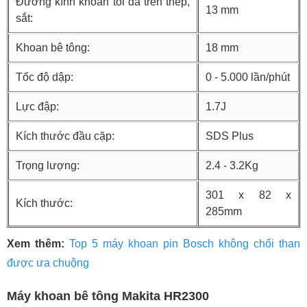
Đường kính khoan tối đa trên thép,
13 mm
sắt:
Khoan bê tông:
18 mm
Tốc độ dập:
0 - 5.000 lần/phút
Lực đập:
1.7J
Kích thước đầu cặp:
SDS Plus
Trọng lượng:
2.4 - 3.2Kg
301 x 82 x
Kích thước:
285mm
Xem thêm:
Top 5 máy khoan pin Bosch không chổi than
được ưa chuộng
Máy khoan bê tông Makita HR2300