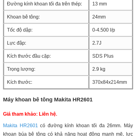
Đường kính khoan tối đa trên thép:
13 mm
Khoan bê tông:
24mm
Tốc độ dập:
0-4.500 l/p
Lực đập:
2.7J
Kích thước đầu cặp:
SDS Plus
Trọng lượng:
2.9 kg
Kích thước:
370x84x214mm
Máy khoan bê tông Makita HR2601
Giá tham khảo: Liên hệ.
Makita HR2601
có đường kính khoan tối đa 26mm. Máy
khoan búa bê tông có khả năng hoạt động mạnh mẽ, lực