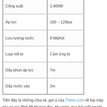
Công suất
2.400W
Áp lực
100 – 120bar
Lưu lượng nước
9 lít/phút
Loại mô tơ
Cảm ứng từ
Dây phun áp lực
7m
Dây nước vào
2m
Trên đây là những chia sẻ, gợi ý của
Thbvn.com
về top máy
rửa xe gia đình tốt tới bạn đọc. Hy vọng, qua bài viết người