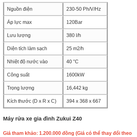
Nguồn điện
230-50 Ph/V/Hz
Áp lực max
120Bar
Lưu lượng
380 l/h
Diện tích làm sạch
25 m2/h
Nhiệt độ nước vào
40 °C
Công suất
1600kW
Trọng lượng
16,442 kg
Kích thước (D x R x C)
394 x 368 x 667
Máy rửa xe gia đình Zukui Z40
Giá tham khảo: 1.200.000 đồng (Giá có thể thay đổi theo