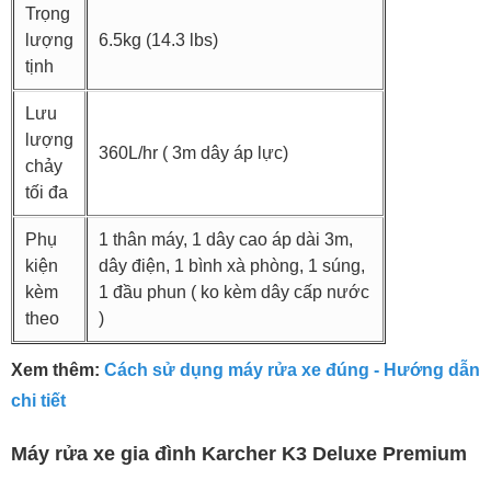
Trọng
lượng
6.5kg (14.3 lbs)
tịnh
Lưu
lượng
360L/hr ( 3m dây áp lực)
chảy
tối đa
Phụ
1 thân máy, 1 dây cao áp dài 3m,
kiện
dây điện, 1 bình xà phòng, 1 súng,
kèm
1 đầu phun ( ko kèm dây cấp nước
theo
)
Xem thêm:
Cách sử dụng máy rửa xe đúng - Hướng dẫn
chi tiết
Máy rửa xe gia đình Karcher K3 Deluxe Premium