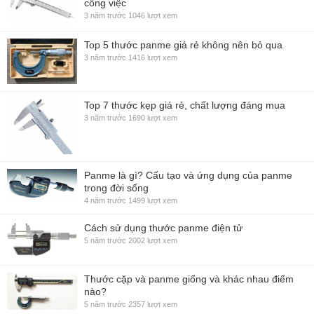
công việc
3 năm trước
1046 lượt xem
Top 5 thước panme giá rẻ không nên bỏ qua
3 năm trước
1416 lượt xem
Top 7 thước kẹp giá rẻ, chất lượng đáng mua
3 năm trước
1690 lượt xem
Panme là gì? Cấu tạo và ứng dụng của panme
trong đời sống
4 năm trước
1499 lượt xem
Cách sử dụng thước panme điện tử
5 năm trước
2002 lượt xem
Thước cặp và panme giống và khác nhau điểm
nào?
5 năm trước
2357 lượt xem