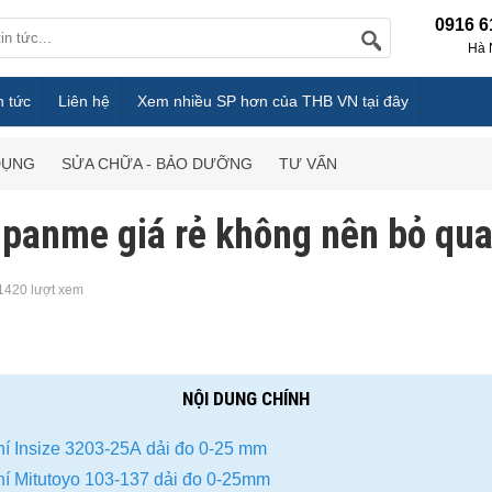
0916 6
Hà 
n tức
Liên hệ
Xem nhiều SP hơn của THB VN tại đây
DỤNG
SỬA CHỮA - BẢO DƯỠNG
TƯ VẤN
 panme giá rẻ không nên bỏ qu
1420 lượt xem
NỘI DUNG CHÍNH
í Insize 3203-25A dải đo 0-25 mm
í Mitutoyo 103-137 dải đo 0-25mm