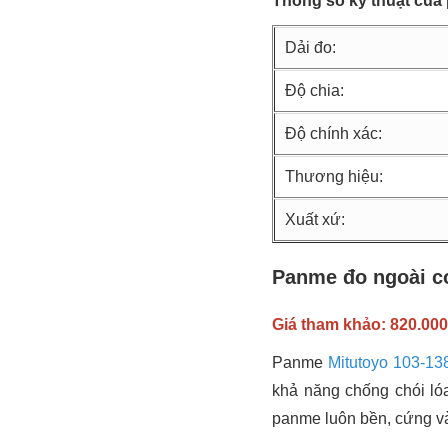
Thông số kỹ thuật của
Dải đo:
Độ chia:
Độ chính xác:
Thương hiệu:
Xuất xứ:
Panme đo ngoài cơ
Giá tham khảo: 820.00
Panme
Mitutoyo 103-13
khả năng chống chói ló
panme luôn bền, cứng và 