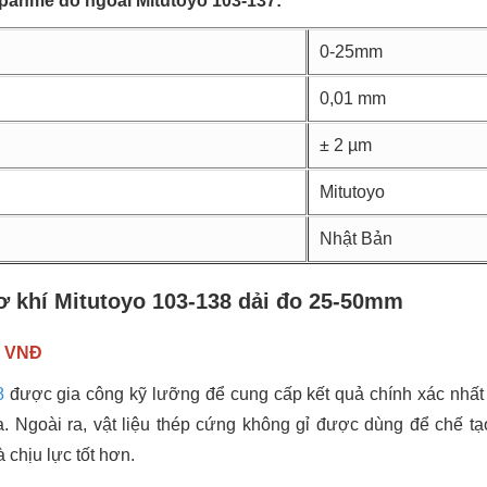
 panme đo ngoài Mitutoyo 103-137:
0-25mm
0,01 mm
± 2 µm
Mitutoyo
Nhật Bản
 khí Mitutoyo 103-138 dải đo 25-50mm
0 VNĐ
8
được gia công kỹ lưỡng để cung cấp kết quả chính xác nhất 
a. Ngoài ra, vật liệu thép cứng không gỉ được dùng để chế t
chịu lực tốt hơn.