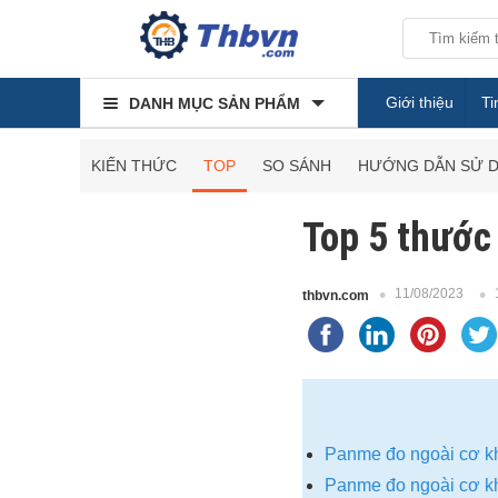
Giới thiệu
Ti
DANH MỤC SẢN PHẨM
KIẾN THỨC
TOP
SO SÁNH
HƯỚNG DẪN SỬ 
Top 5 thước
11/08/2023
thbvn.com
Panme đo ngoài cơ kh
Panme đo ngoài cơ kh