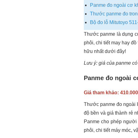
Panme đo ngoài cơ kh
Thước panme đo tron
Bộ đo lỗ Mitutoyo 51
Thước panme là dụng cụ 
phôi, chi tiết may hay 
hữu nhất dưới đây!
Lưu ý: giá của panme có t
Panme đo ngoài cơ
Giá tham khảo: 410.00
Thước panme đo ngoài In
độ bền và giá thành rẻ n
Panme cho phép người d
phôi, chi tiết máy móc, 