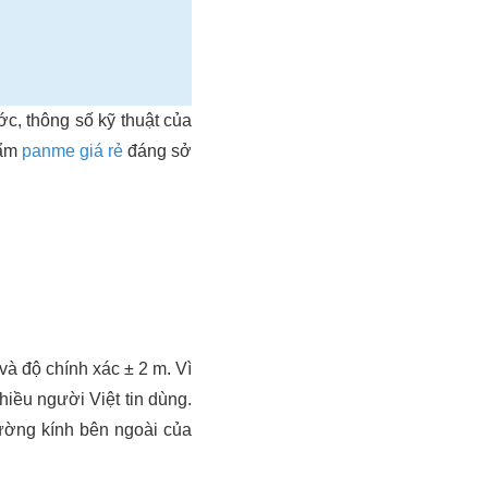
c, thông số kỹ thuật của
hẩm
panme giá rẻ
đáng sở
à độ chính xác ± 2 m. Vì
hiều người Việt tin dùng.
ường kính bên ngoài của