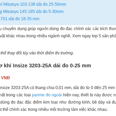
í Mitutoyo 103-138 dải đo 25-50mm
g Mitutoyo 145-185 dải đo 5-30mm
1-701 dải đo 18-35 mm
chuyên dụng giúp người dùng đo đạc chính xác các kích thướ
đồ vật khác nhau trong nhiều ngành nghề. Xem ngay top 5 sản p
hể thay đổi tùy vào thời điểm thị trường.
 khí Insize 3203-25A dải đo 0-25 mm
0 VNĐ
size 3203-25A có thang chia 0,01 mm, dải đo từ 0 đến 25 mm v
hất trong các loại
panme đo ngoài
hiện nay, thiết bị này được n
ùng đo đạc đặc điểm kim loại như đường kính, bề dày và đ
vật thể chính xác trong nhiều môi trường làm việc khác nhau.