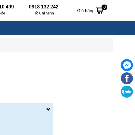
10 499
0918 132 242
0
Giỏ hàng
Nội
Hồ Chí Minh
a