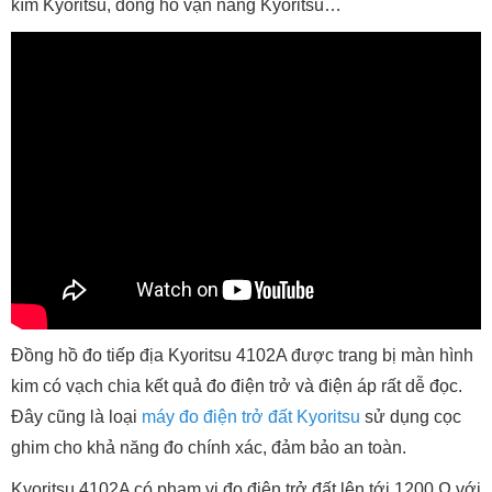
kìm Kyoritsu, đồng hồ vạn năng Kyoritsu…
Đồng hồ đo tiếp địa Kyoritsu 4102A được trang bị màn hình
kim có vạch chia kết quả đo điện trở và điện áp rất dễ đọc.
Đây cũng là loại
máy đo điện trở đất Kyoritsu
sử dụng cọc
ghim cho khả năng đo chính xác, đảm bảo an toàn.
Kyoritsu 4102A có phạm vi đo điện trở đất lên tới 1200 Ω với