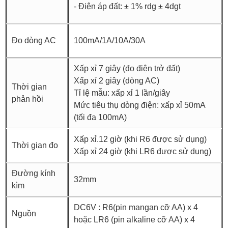
- Điện áp đất: ± 1% rdg ± 4dgt
Đo dòng AC
100mA/1A/10A/30A
Xấp xỉ 7 giây (đo điện trở đất)
Xấp xỉ 2 giây (dòng AC)
Thời gian
Tỉ lệ mẫu: xấp xỉ 1 lần/giây
phản hồi
Mức tiêu thụ dòng điện: xấp xỉ 50mA
(tối đa 100mA)
Xấp xỉ.12 giờ (khi R6 được sử dụng)
Thời gian đo
Xấp xỉ 24 giờ (khi LR6 được sử dụng)
Đường kính
32mm
kìm
DC6V : R6(pin mangan cỡ AA) x 4
Nguồn
hoặc LR6 (pin alkaline cỡ AA) x 4