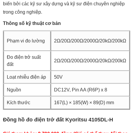
biến bởi các kỹ sư xây dựng và kỹ sư điện chuyên nghiệp
trong công nghiệp.
Thông số kỹ thuật cơ bản
Phạm vi đo lường
2Ω/20Ω/200Ω/2000Ω/20kΩ/200kΩ
Đo điện trở suất
2Ω/20Ω/200Ω/2000Ω/20kΩ/200kΩ
đất
Loạt nhiễu điện áp
50V
Nguồn
DC12V, Pin AA (R6P) x 8
Kích thước
167(L) × 185(W) × 89(D) mm
Đồng hồ đo điện trở đất Kyoritsu 4105DL-H