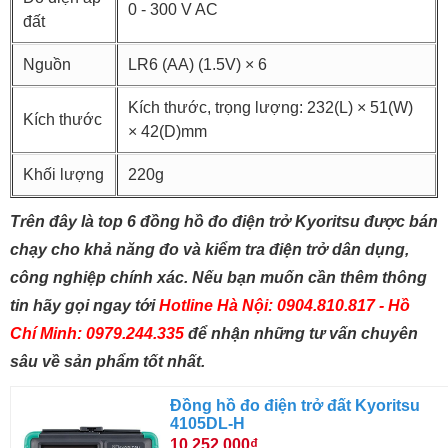
0 - 300 V AC
đất
Nguồn
LR6 (AA) (1.5V) × 6
Kích thước, trọng lượng: 232(L) × 51(W)
Kích thước
× 42(D)mm
Khối lượng
220g
Trên đây là top 6 đồng hồ đo điện trở Kyoritsu được bán
chạy cho khả năng đo và kiểm tra điện trở dân dụng,
công nghiệp chính xác. Nếu bạn muốn cần thêm thông
tin hãy gọi ngay tới
Hotline Hà Nội: 0904.810.817 - Hồ
Chí Minh: 0979.244.335
để nhận những tư vấn chuyên
sâu về sản phẩm tốt nhất.
Đồng hồ đo điện trở đất Kyoritsu
4105DL-H
10.252.000₫