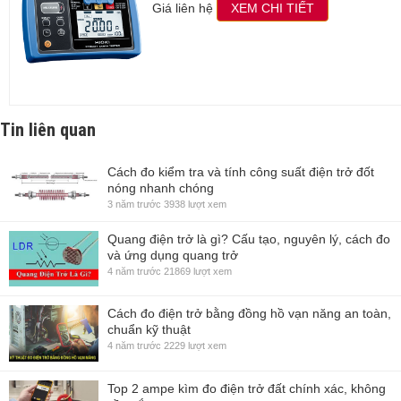
Giá liên hệ
XEM CHI TIẾT
Tin liên quan
Cách đo kiểm tra và tính công suất điện trở đốt
nóng nhanh chóng
3 năm trước
3938 lượt xem
Quang điện trở là gì? Cấu tạo, nguyên lý, cách đo
và ứng dụng quang trở
4 năm trước
21869 lượt xem
Cách đo điện trở bằng đồng hồ vạn năng an toàn,
chuẩn kỹ thuật
4 năm trước
2229 lượt xem
Top 2 ampe kìm đo điện trở đất chính xác, không