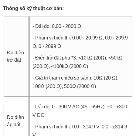
Thông số kỹ thuật cơ bản:
- Dải đo: 0.00 - 2000 Ω
- Phạm vi hiển thị: 0.00 - 20.99 Ω, 0.0 - 209.9
Ω, 0 - 2099 Ω
Đo điện
- Điện trở đất phụ *3: <10kΩ (20Ω), <50kΩ
trở đất
(200 Ω), <100kΩ (2000 Ω)
- Giá trị tham chiếu so sánh: 10Ω (20 Ω),
100Ω (200 Ω), 500Ω (2000 Ω)
- Dải đo: 0 - 300 V AC (45 - 65Hz), ±0 - ±300
V DC
Đo điện
áp đất
- Phạm vi hiển thị: 0.0 - 314.9 V, 0.0 - ±314.9
V