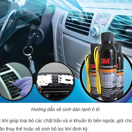
Hướng dẫn vệ sinh dàn lạnh ô tô
c khí giúp loại bỏ các chất bẩn và vi khuẩn từ bên ngoài, giữ ch
cần thay thế hoặc vệ sinh bộ lọc khí định kỳ.