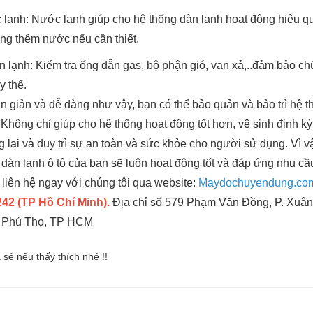
 lạnh: Nước lạnh giúp cho hệ thống dàn lạnh hoạt động hiệu 
ung thêm nước nếu cần thiết.
n lạnh: Kiểm tra ống dẫn gas, bộ phận gió, van xả,..đảm bảo c
y thế.
 giản và dễ dàng như vậy, bạn có thể bảo quản và bảo trì hệ t
Không chỉ giúp cho hệ thống hoạt động tốt hơn, vệ sinh định kỳ 
 lai và duy trì sự an toàn và sức khỏe cho người sử dụng. Vì vậy
 dàn lạnh ô tô của bạn sẽ luôn hoạt động tốt và đáp ứng nhu c
 liên hệ ngay với chúng tôi qua website:
Maydochuyendung.co
42 (TP Hồ Chí Minh).
Địa chỉ số 579 Phạm Văn Đồng, P. Xuân
. Phú Thọ, TP HCM
a sẻ nếu thấy thích nhé !!