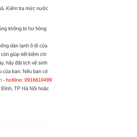
quả. Kiểm tra mức nước
húng không bị hư hỏng
hống dàn lạnh ô tô của
còn giúp tiết kiệm chi
, hãy đặt lịch vệ sinh
ầu của bạn. Nếu bạn có
m
-
hotline: 0916610499
 Đỉnh, TP Hà Nội hoặc