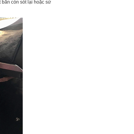
 bẩn còn sót lại hoặc sử