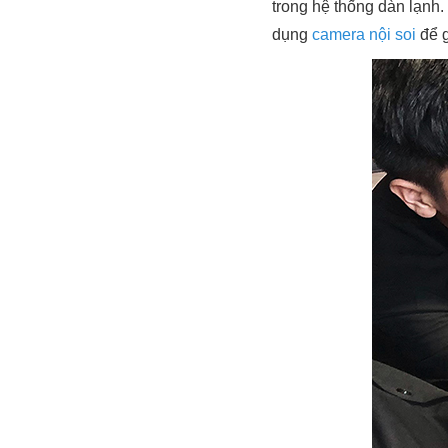
trong hệ thống dàn lạnh.
dụng
camera nội soi
để g