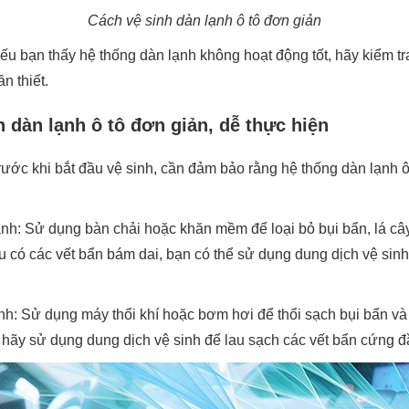
Cách vệ sinh dàn lạnh ô tô đơn giản
ếu bạn thấy hệ thống dàn lạnh không hoạt động tốt, hãy kiểm t
n thiết.
 dàn lạnh ô tô đơn giản, dễ thực hiện
rước khi bắt đầu vệ sinh, cần đảm bảo rằng hệ thống dàn lạnh ô
ạnh: Sử dụng bàn chải hoặc khăn mềm để loại bỏ bụi bẩn, lá câ
u có các vết bẩn bám dai, bạn có thể sử dụng dung dịch vệ sinh
ạnh: Sử dụng máy thổi khí hoặc bơm hơi để thổi sạch bụi bẩn và
 hãy sử dụng dung dịch vệ sinh để lau sạch các vết bẩn cứng đ