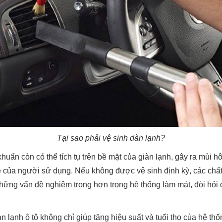
Tại sao phải vệ sinh dàn lạnh?
khuẩn còn có thể tích tụ trên bề mặt của giàn lạnh, gây ra mùi h
e của người sử dụng. Nếu không được vệ sinh định kỳ, các chất
 những vấn đề nghiêm trọng hơn trong hệ thống làm mát, đòi hỏi
àn lạnh ô tô không chỉ giúp tăng hiệu suất và tuổi thọ của hệ t