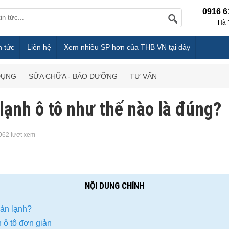
0916 6
Hà 
n tức
Liên hệ
Xem nhiều SP hơn của THB VN tại đây
DỤNG
SỬA CHỮA - BẢO DƯỠNG
TƯ VẤN
lạnh ô tô như thế nào là đúng?
962 lượt xem
NỘI DUNG CHÍNH
dàn lạnh?
 ô tô đơn giản