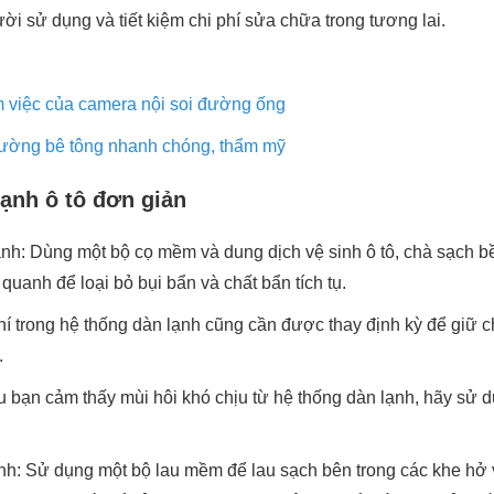
i sử dụng và tiết kiệm chi phí sửa chữa trong tương lai.
m việc của camera nội soi đường ống
đường bê tông nhanh chóng, thẩm mỹ
lạnh ô tô đơn giản
ạnh: Dùng một bộ cọ mềm và dung dịch vệ sinh ô tô, chà sạch b
quanh để loại bỏ bụi bẩn và chất bẩn tích tụ.
khí trong hệ thống dàn lạnh cũng cần được thay định kỳ để giữ 
.
 bạn cảm thấy mùi hôi khó chịu từ hệ thống dàn lạnh, hãy sử d
ạnh: Sử dụng một bộ lau mềm để lau sạch bên trong các khe hở