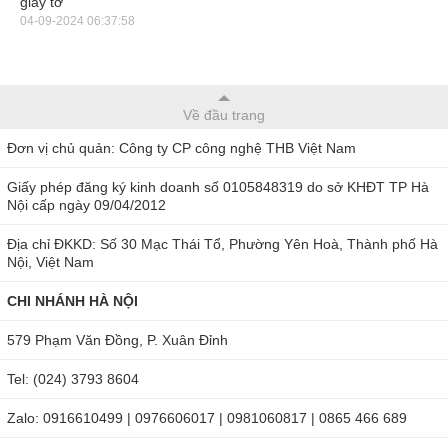
giấy tờ
04-09-2024 06:37:58
Cảm biến
Fuel Cell
Về đầu trang
Nhiệt độ
0°C to 40°C
hoạt động
Đơn vị chủ quản: Công ty CP công nghệ THB Việt Nam
Giấy phép đăng ký kinh doanh số 0105848319 do sở KHĐT TP Hà
Nội cấp ngày 09/04/2012
Nhiệt độ lưu
-20°C to 70°C
kho
Địa chỉ ĐKKD: Số 30 Mạc Thái Tổ, Phường Yên Hoà, Thành phố Hà
Nội, Việt Nam
CHI NHÁNH HÀ NỘI
Độ ẩm lưu
<95%
kho
579 Phạm Văn Đồng, P. Xuân Đỉnh
Tel: (024) 3793 8604
Kích thước
100 x 38 x 18mm
Zalo: 0916610499 | 0976606017 | 0981060817 | 0865 466 689