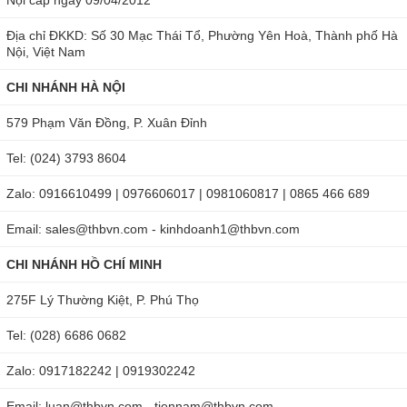
Địa chỉ ĐKKD: Số 30 Mạc Thái Tổ, Phường Yên Hoà, Thành phố Hà
Nội, Việt Nam
CHI NHÁNH HÀ NỘI
579 Phạm Văn Đồng, P. Xuân Đỉnh
Tel: (024) 3793 8604
Zalo: 0916610499 | 0976606017 | 0981060817 | 0865 466 689
Email: sales@thbvn.com - kinhdoanh1@thbvn.com
CHI NHÁNH HỒ CHÍ MINH
275F Lý Thường Kiệt, P. Phú Thọ
Tel: (028) 6686 0682
Zalo: 0917182242 | 0919302242
Email: luan@thbvn.com - tiennam@thbvn.com