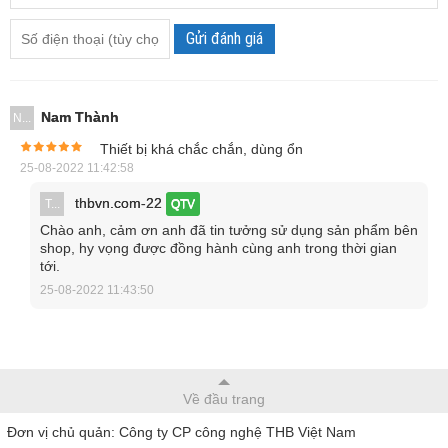
Gửi đánh giá
Nam Thành
N...
Thiết bị khá chắc chắn, dùng ổn
25-08-2022 11:42:58
thbvn.com-22
T...
QTV
Chào anh, cảm ơn anh đã tin tưởng sử dụng sản phẩm bên
shop, hy vọng được đồng hành cùng anh trong thời gian
tới.
25-08-2022 11:43:50
Chân đế kính hiển vi Dino-Lite RK-06F
Về đầu trang
Lưu ý khi sử dụng chân đế kính hiển vi
Đơn vị chủ quản: Công ty CP công nghệ THB Việt Nam
Dino-Lite RK-06