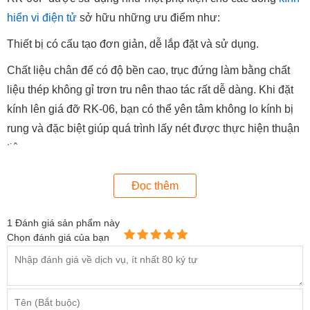
hiển vi điện tử
sở hữu những ưu điểm như:
Thiết bị có cấu tạo đơn giản, dễ lắp đặt và sử dụng.
Chất liệu chân đế có độ bền cao, trục đứng làm bằng chất
liệu thép không gỉ trơn tru nên thao tác rất dễ dàng. Khi đặt
kính lên giá đỡ RK-06, bạn có thể yên tâm không lo kính bị
rung và đặc biệt giúp quá trình lấy nét được thực hiện thuận
tiện.
Trọng lượng chỉ gần 1.1kg nên bạn có thể chủ động lắp ráp,
Đọc thêm
di chuyển theo mong muốn vận hành.
Cấu tạo của RK-06F gồm 2 bộ phận chính: Chân đế giúp cố
1
Đánh giá sản phẩm này
Chọn đánh giá của bạn
định, giữ thăng bằng cho toàn bộ sản phẩm; trục đứng gồm
tay đỡ, trục thẳng đứng giúp bạn đặt kính hiển vi Dino
Lite và điều chỉnh khoảng cách tiêu cự phù hợp với mục
đích sử dụng.v