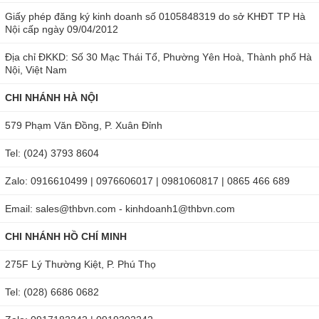
Giấy phép đăng ký kinh doanh số 0105848319 do sở KHĐT TP Hà
Để tối ưu khi thao tác sử dụng kính hiển vi với chân đế
Nội cấp ngày 09/04/2012
Dino-Lite RK-06, bạn cần chú ý một số điểm sau:
Địa chỉ ĐKKD: Số 30 Mạc Thái Tổ, Phường Yên Hoà, Thành phố Hà
Nội, Việt Nam
Hạn chế làm rơi vỡ vì có thể làm giảm tuổi thọ, khả năng
điều chỉnh của sản phẩm.
CHI NHÁNH HÀ NỘI
Khóa dừng trục ngang ở vị trí mong muốn một cách chủ
579 Phạm Văn Đồng, P. Xuân Đỉnh
động.
Chọn vị trí đặt có độ thăng bằng sao cho thuận tiện nhất
Tel: (024) 3793 8604
với thao tác vận hành của bạn.
Zalo: 0916610499 | 0976606017 | 0981060817 | 0865 466 689
Chân đế kính hiển vi RK-06F là thiết bị chuyên nghiệp, hiện
Email: sales@thbvn.com - kinhdoanh1@thbvn.com
đang được bán tại
thbvn.com
và
maydochuyendung.com
CHI NHÁNH HỒ CHÍ MINH
với mức giá cạnh tranh nhất. Kính hiển vi kỹ thuật số được
chúng tôi nhập khẩu và bảo quản theo đúng quy trình để đạt
275F Lý Thường Kiệt, P. Phú Thọ
được chất lượng tốt nhất. Trước khi sản phẩm được đưa
Tel: (028) 6686 0682
đến tay khách hàng đội ngũ kỹ thuật sẽ kiểm tra lại cẩn thận.
Liên hệ với chúng tôi ngay để được giải đáp thắc mắc về