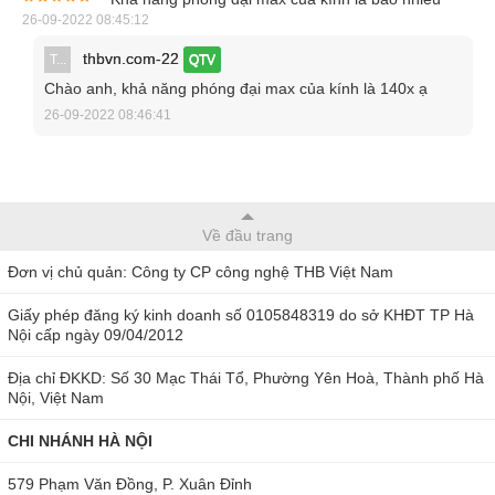
26-09-2022 08:45:12
Nắp có thể hoán đổi cho nhau: Các nắp có thể hoán đổi
cho nhau khả năng thích ứng với nhiều ứng dụng với
thbvn.com-22
T...
QTV
Chào anh, khả năng phóng đại max của kính là 140x ạ
ánh sáng hoặc giao diện đối tượng thay thế, chẳng hạn
26-09-2022 08:46:41
như thế này nhưng không giới hạn ở ánh sáng khuếch
tán, ánh sáng vòng và ánh sáng đồng trục, v.v.
Về đầu trang
Đơn vị chủ quản: Công ty CP công nghệ THB Việt Nam
Giấy phép đăng ký kinh doanh số 0105848319 do sở KHĐT TP Hà
Nội cấp ngày 09/04/2012
Địa chỉ ĐKKD: Số 30 Mạc Thái Tổ, Phường Yên Hoà, Thành phố Hà
Kính hiển vi kỹ thuật số Dino-Lite AF4915ZTL
Nội, Việt Nam
Tính năng của kính hiển vi AF4914ZTL
CHI NHÁNH HÀ NỘI
579 Phạm Văn Đồng, P. Xuân Đỉnh
Điều khiển LED linh hoạt (FLC): Hoạt động với phần