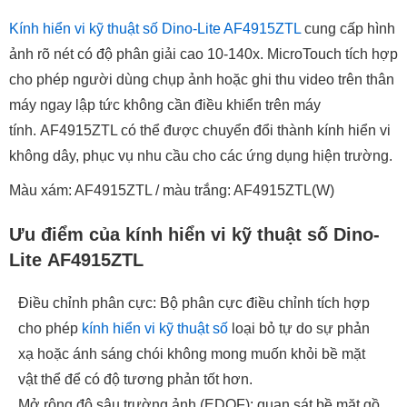
Kính hiển vi kỹ thuật số Dino-Lite AF4915ZTL
cung cấp hình
ảnh rõ nét có độ phân giải cao 10-140x. MicroTouch tích hợp
cho phép người dùng chụp ảnh hoặc ghi thu video trên thân
máy ngay lập tức không cần điều khiển trên máy
tính. AF4915ZTL có thể được chuyển đổi thành kính hiển vi
không dây, phục vụ nhu cầu cho các ứng dụng hiện trường.
Màu xám: AF4915ZTL / màu trắng: AF4915ZTL(W)
Ưu điểm của kính hiển vi kỹ thuật số Dino-
Lite AF4915ZTL
Điều chỉnh phân cực: Bộ phân cực điều chỉnh tích hợp
cho phép
kính hiển vi kỹ thuật số
loại bỏ tự do sự phản
xạ hoặc ánh sáng chói không mong muốn khỏi bề mặt
vật thể để có độ tương phản tốt hơn.
Mở rộng độ sâu trường ảnh (EDOF): quan sát bề mặt gồ