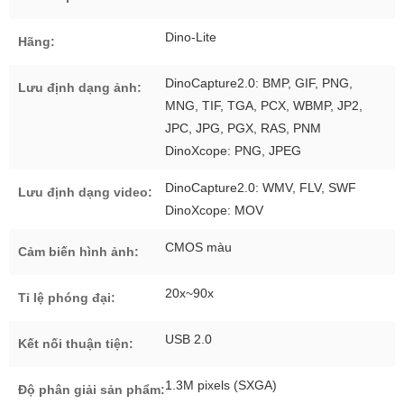
Dino-Lite
Hãng:
DinoCapture2.0: BMP, GIF, PNG,
Lưu định dạng ảnh:
MNG, TIF, TGA, PCX, WBMP, JP2,
JPC, JPG, PGX, RAS, PNM
DinoXcope: PNG, JPEG
DinoCapture2.0: WMV, FLV, SWF
Lưu định dạng video:
DinoXcope: MOV
CMOS màu
Cảm biến hình ảnh:
20x~90x
Tỉ lệ phóng đại:
USB 2.0
Kết nối thuận tiện:
1.3M pixels (SXGA)
Độ phân giải sản phẩm: