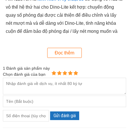
vỏ thế hệ thứ hai cho Dino-Lite kết hợp: chuyển động
quay số phóng đại được cải thiện để điều chỉnh và lấy
nét mượt mà và dễ dàng với Dino-Lite, tính năng khóa
cuộn để đảm bảo độ phóng đại / lấy nét mong muốn và
một bộ giảm căng cáp (SR) giữ Dino-Lite và cáp USB
của nó với nhau để chống lại lực kéo và xoắn tốt hơn.
Đọc thêm
Các công cụ đo lường chuyên nghiệp: hãy sử dụng các
công cụ đo lường chuyên nghiệp có thể hiệu chỉnh để
1
Đánh giá sản phẩm này
đảm bảo độ chính xác và tài liệu thuận tiện hoặc chia sẻ
Chọn đánh giá của bạn
thông tin với phần mềm đi kèm.
Khóa cuộn: đảm bảo vị trí núm với khóa cuộn.
Gửi đánh giá