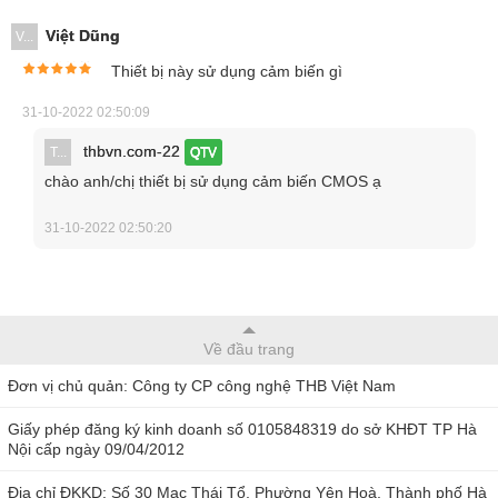
Việt Dũng
V...
Thiết bị này sử dụng cảm biến gì
31-10-2022 02:50:09
thbvn.com-22
T...
QTV
chào anh/chị thiết bị sử dụng cảm biến CMOS ạ
31-10-2022 02:50:20
Tính năng của kính hiển vi AM4113T5X
Màn hình cải tiến 1.3 MP: kính hiển vi quan sát với các
Về đầu trang
bản sao màu chính xác và giữ lại các chi tiết dưới ánh
Đơn vị chủ quản: Công ty CP công nghệ THB Việt Nam
sáng yếu với độ phân giải tối ưu để xem trước trực tiếp
Giấy phép đăng ký kinh doanh số 0105848319 do sở KHĐT TP Hà
chi tiết và hình ảnh được chụp.
Nội cấp ngày 09/04/2012
Độ phóng đại 500x điều chỉnh: kiểm tra mẫu vật cực chi
tiết với độ phóng đại 500x
Địa chỉ ĐKKD: Số 30 Mạc Thái Tổ, Phường Yên Hoà, Thành phố Hà