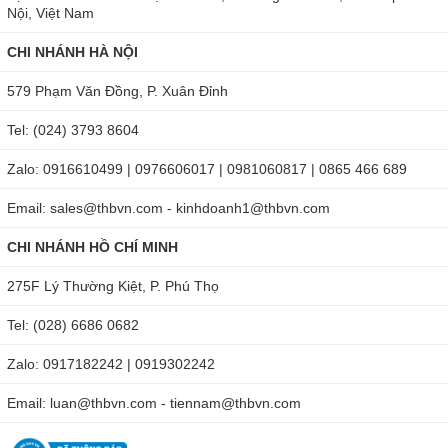
Nội, Việt Nam
Cổng USB 2.0: Số hóa trải nghiệm kính hiển vi; cho phép
dễ dàng ghi lại và chia sẻ các quan sát trong văn phòng
CHI NHÁNH HÀ NỘI
hoặc ngoài hiện trường với PC hoặc MAC tương thích.
579 Phạm Văn Đồng, P. Xuân Đỉnh
Khoảng cách hoạt động và trường quan sát:
Tel: (024) 3793 8604
Zalo: 0916610499 | 0976606017 | 0981060817 | 0865 466 689
Email: sales@thbvn.com - kinhdoanh1@thbvn.com
CHI NHÁNH HỒ CHÍ MINH
275F Lý Thường Kiệt, P. Phú Thọ
Kính hiển vi kỹ thuật số Dino-Lite AM4113T5X là thiết bị có
chất lượng tốt, hiện đang được bán tại
Tel: (028) 6686 0682
maydochuyendung.com
và
thbvn.com
với mức giá cạnh
Zalo: 0917182242 | 0919302242
tranh nhất. Kính hiển vi điện tử giá rẻ được chúng tôi nhập
Email: luan@thbvn.com - tiennam@thbvn.com
khẩu và bảo quản theo đúng quy trình để đạt được chất
lượng tốt nhất. Trước khi sản phẩm được đưa đến tay