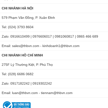
CHI NHÁNH HÀ NỘI
* Kính hiển vi kỹ thuật số cầm tay AM4115-FIT có đèn LED
hồng ngoại 850nm.
579 Phạm Văn Đồng, P. Xuân Đỉnh
* Kính hiển vi kỹ thuật số cầm tay AM4115-FJT có đèn LED
Tel: (024) 3793 8604
hồng ngoại 940nm.
Zalo: 0916610499 | 0976606017 | 0981060817 | 0865 466 689
Email: sales@thbvn.com - kinhdoanh1@thbvn.com
CHI NHÁNH HỒ CHÍ MINH
275F Lý Thường Kiệt, P. Phú Thọ
Tel: (028) 6686 0682
Zalo: 0917182242 | 0919302242
Kính hiển vi cũng có một trình kích hoạt MicroTouch tuyệt vời
Email: luan@thbvn.com - tiennam@thbvn.com
nhưng dễ sử dụng (cảm biến tĩnh cảm ứng). Tính năng
MicroTouch trên kính hiển vi kỹ thuật số cầm tay cung cấp