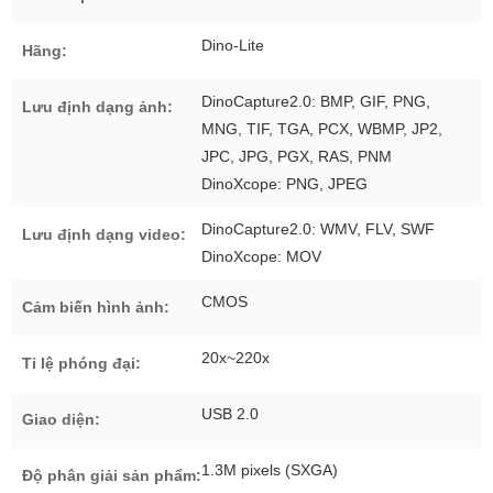
Dino-Lite
Hãng:
DinoCapture2.0: BMP, GIF, PNG,
Lưu định dạng ảnh:
MNG, TIF, TGA, PCX, WBMP, JP2,
JPC, JPG, PGX, RAS, PNM
DinoXcope: PNG, JPEG
DinoCapture2.0: WMV, FLV, SWF
Lưu định dạng video:
DinoXcope: MOV
CMOS
Cảm biến hình ảnh:
20x~220x
Tỉ lệ phóng đại:
USB 2.0
Giao diện:
1.3M pixels (SXGA)
Độ phân giải sản phẩm: