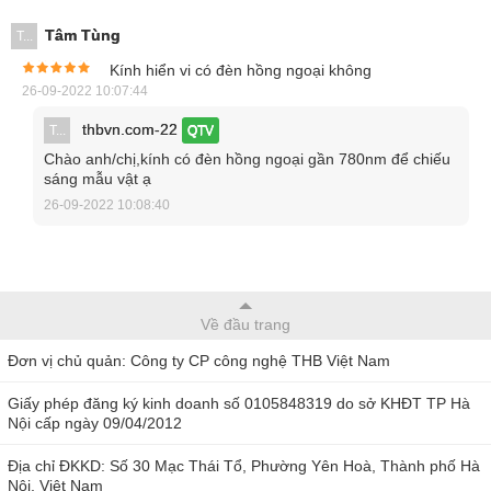
Tâm Tùng
T...
Kính hiển vi có đèn hồng ngoại không
26-09-2022 10:07:44
thbvn.com-22
T...
QTV
Kính hiển vi kỹ thuật số Dino-Lite AM4115-FKT
Chào anh/chị,kính có đèn hồng ngoại gần 780nm để chiếu
sáng mẫu vật ạ
Ưu điểm của kính hiển vi kỹ thuật
26-09-2022 10:08:40
số AM4115-FKT
Đi kèm với kính hiển vi kỹ thuật số Dino-Lite là bản sao của
phần mềm "DinoCapture", cho phép bạn "chụp" một bức
Về đầu trang
ảnh, video hoặc video time-lapsed chỉ trong vài cú nhấp
Đơn vị chủ quản: Công ty CP công nghệ THB Việt Nam
chuột đơn giản. Model này đi kèm với phiên bản đầy đủ của
phần mềm DinoCapture bao gồm đo lường và hiệu chuẩn
Giấy phép đăng ký kinh doanh số 0105848319 do sở KHĐT TP Hà
Nội cấp ngày 09/04/2012
đo cho công việc chính xác hơn. Đối với tất cả các phần
mềm DinoCapture, các bản cập nhật để nâng cao phần
Địa chỉ ĐKKD: Số 30 Mạc Thái Tổ, Phường Yên Hoà, Thành phố Hà
Nội, Việt Nam
mềm luôn miễn phí.