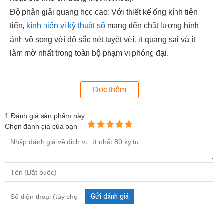
Độ phân giải quang học cao: Với thiết kế ống kính tiên
tiến,
kính hiển vi kỹ thuật số
mang đến chất lượng hình
ảnh vô song với độ sắc nét tuyệt vời, ít quang sai và ít
làm mờ nhất trong toàn bộ phạm vi phóng đại.
Thiết kế nắp thích ứng: model này có nắp trước có thể
tháo rời và có thể thay thế, mở rộng phạm vi sử dụng, vì
Đọc thêm
các nắp khác nhau có sẵn cho các ứng dụng khác nhau.
Việc tháo nắp trước cung cấp khoảng cách làm việc lớn
1
Đánh giá sản phẩm này
hơn và tiếp cập vào phạm vi phóng đại đầy đủ.
Chọn đánh giá của bạn
Gửi đánh giá