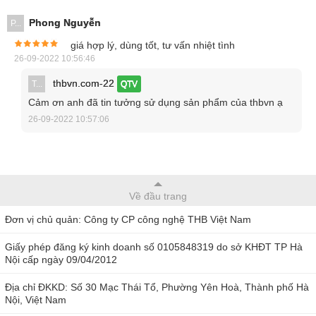
Phong Nguyễn
P...
giá hợp lý, dùng tốt, tư vấn nhiệt tình
26-09-2022 10:56:46
thbvn.com-22
T...
QTV
Cảm ơn anh đã tin tưởng sử dụng sản phẩm của thbvn ạ
26-09-2022 10:57:06
Về đầu trang
Đơn vị chủ quản: Công ty CP công nghệ THB Việt Nam
Giấy phép đăng ký kinh doanh số 0105848319 do sở KHĐT TP Hà
Nội cấp ngày 09/04/2012
Địa chỉ ĐKKD: Số 30 Mạc Thái Tổ, Phường Yên Hoà, Thành phố Hà
Nội, Việt Nam
Ưu điểm của kính hiển vi kỹ thuật