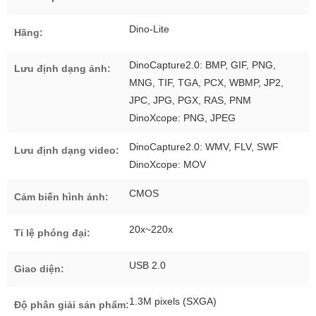
Dino-Lite
Hãng:
DinoCapture2.0: BMP, GIF, PNG,
Lưu định dạng ảnh:
MNG, TIF, TGA, PCX, WBMP, JP2,
JPC, JPG, PGX, RAS, PNM
DinoXcope: PNG, JPEG
DinoCapture2.0: WMV, FLV, SWF
Lưu định dạng video:
DinoXcope: MOV
CMOS
Cảm biến hình ảnh:
20x~220x
Tỉ lệ phóng đại:
USB 2.0
Giao diện:
1.3M pixels (SXGA)
Độ phân giải sản phẩm: