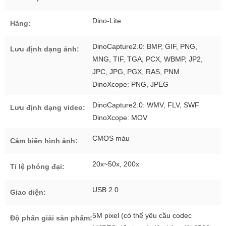
Dino-Lite
Hãng:
DinoCapture2.0: BMP, GIF, PNG,
Lưu định dạng ảnh:
MNG, TIF, TGA, PCX, WBMP, JP2,
JPC, JPG, PGX, RAS, PNM
DinoXcope: PNG, JPEG
DinoCapture2.0: WMV, FLV, SWF
Lưu định dạng video:
DinoXcope: MOV
CMOS màu
Cảm biến hình ảnh:
20x~50x, 200x
Tỉ lệ phóng đại:
USB 2.0
Giao diện:
5M pixel (có thể yêu cầu codec
Độ phân giải sản phẩm: