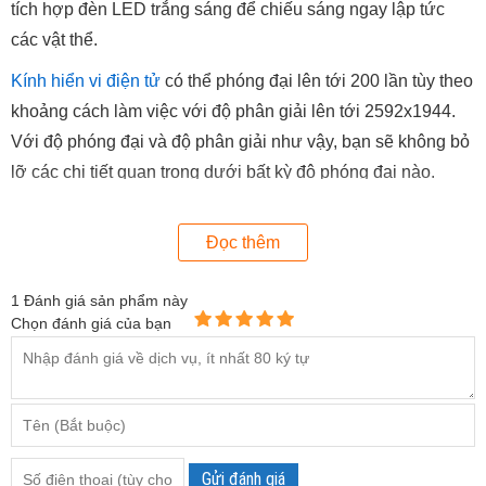
tích hợp đèn LED trắng sáng để chiếu sáng ngay lập tức
các vật thể.
Kính hiển vi điện tử
có thể phóng đại lên tới 200 lần tùy theo
khoảng cách làm việc với độ phân giải lên tới 2592x1944.
Với độ phóng đại và độ phân giải như vậy, bạn sẽ không bỏ
lỡ các chi tiết quan trọng dưới bất kỳ độ phóng đại nào.
Trải nghiệm kính hiển vi cầm tay kỹ thuật số Dino-Lite không
Đọc thêm
hoàn chỉnh nếu không có phần mềm DinoCapture 2.0 đi
kèm cho phép bạn chụp ảnh, quay video và cũng chú thích
1
Đánh giá sản phẩm này
trên hình ảnh. Model này cũng bao gồm các khả năng đo
Chọn đánh giá của bạn
lường và hiệu chuẩn chỉ có sẵn cho các mô hình chuyên
nghiệp như thế này. AM7013MT với cảm biến 5 Megapixel
cho phép bạn xem chi tiết tốt ở bất kỳ độ phóng đại nào cho
trải nghiệm bạn chưa từng có với kính hiển vi cầm tay kỹ
thuật số loại này.
Gửi đánh giá