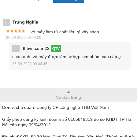
Thông tin về khoảng cách làm việc và trường quan sát
của kính hiển vi:
Trung Nghĩa
T...
vỏ máy làm từ chất liệu gì vậy shop
26-09-2022 09:44:20
thbvn.com-22
T...
QTV
chào anh, vỏ máy được làm từ hợp kim nhôm cao cấp ạ
26-09-2022 09:44:45
Về đầu trang
Đơn vị chủ quản: Công ty CP công nghệ THB Việt Nam
Giấy phép đăng ký kinh doanh số 0105848319 do sở KHĐT TP Hà
Ưu điểm của AM7013MT
Nội cấp ngày 09/04/2012
Địa chỉ ĐKKD: Số 30 Mạc Thái Tổ, Phường Yên Hoà, Thành phố Hà