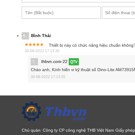
Bình Thái
B...
Thiết bị này có chức năng hiệu chuẩn không
30-08-2022 17:13:30
thbvn.com-22
T...
QTV
Chào anh, Kính hiển vi kỹ thuật số Dino-Lite AM7391
30-08-2022 17:13:55
Chủ quản: Công ty CP công nghệ THB Việt Nam Giấy phép