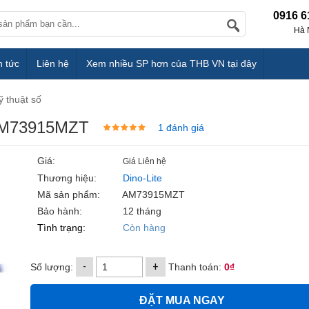
0916 6
Hà 
n tức
Liên hệ
Xem nhiều SP hơn của THB VN tại đây
ỹ thuật số
e AM73915MZT
1 đánh giá
Giá:
Giá Liên hệ
Thương hiệu:
Dino-Lite
Mã sản phẩm:
AM73915MZT
Bảo hành:
12 tháng
Tình trạng:
Còn hàng
-
+
Số lượng:
Thanh toán:
0₫
ĐẶT MUA NGAY