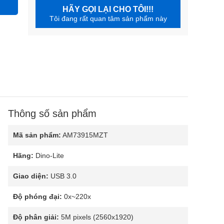
HÃY GỌI LẠI CHO TÔI!!!
Tôi đang rất quan tâm sản phẩm này
Thông số sản phẩm
Mã sản phẩm:
AM73915MZT
Hãng:
Dino-Lite
Giao diện:
USB 3.0
Độ phóng đại:
0x~220x
Độ phân giải:
5M pixels (2560x1920)