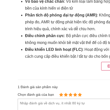
Vỏ bảo vệ chắc chắn
: Vỏ kim loại làm bằng hợ
bền của kính hiển vi điện tử
Phân tích độ phóng đại tự động (AMR)
: Không
phép đo, AMR tự động phát hiện tốc độ phóng đạ
trình hiệu quả, chính xác và dễ chịu hơn.
Điều chỉnh phân cực
: Bộ phân cực điều chỉnh 
không mong muốn khỏi bề mặt vật thể để có độ t
Điều khiển LED linh hoạt (FLC)
: Hoạt động với
cách cung cấp điều khiển bật / tắt tự do cho b
cấp.
Đ
Nắp có thể hoán đổi cho nhau
: Các nắp của
kí
với nhiều ứng dụng với ánh sáng hoặc giao diện
ở ánh sáng khuếch tán, ánh sáng vòng và ánh sán
1
Đánh giá sản phẩm này
Nắp trước có thể đổi cho nhau:
Chọn đánh giá của bạn