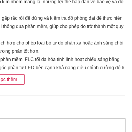
p kim nhôm mang lại những lợi thế hấp dẫn về bảo vệ và độ
 gặp rắc rối để dừng và kiểm tra độ phóng đại để thực hiện
i thông qua phần mềm, giúp cho phép đo trở thành một quy
tích hợp cho phép loại bỏ tự do phản xạ hoặc ánh sáng chói
ương phản tốt hơn.
 phần mềm, FLC tối đa hóa tính linh hoạt chiếu sáng bằng
ốn góc phần tư LED bên cạnh khả năng điều chỉnh cường độ 6
ọc thêm
nh hiển vi
có thể đổi cho nhau cung cấp khả năng thích ứng
 đối tượng thay thế, chẳng hạn như nhưng không giới hạn
g đồng trục, v.v.