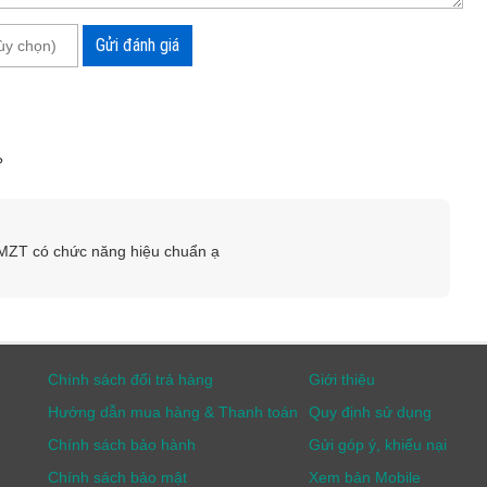
Gửi đánh giá
?
5MZT có chức năng hiệu chuẩn ạ
Chính sách đổi trả hàng
Giới thiệu
Hướng dẫn mua hàng & Thanh toán
Quy định sử dụng
Chính sách bảo hành
Gửi góp ý, khiếu nại
Chính sách bảo mật
Xem bản Mobile