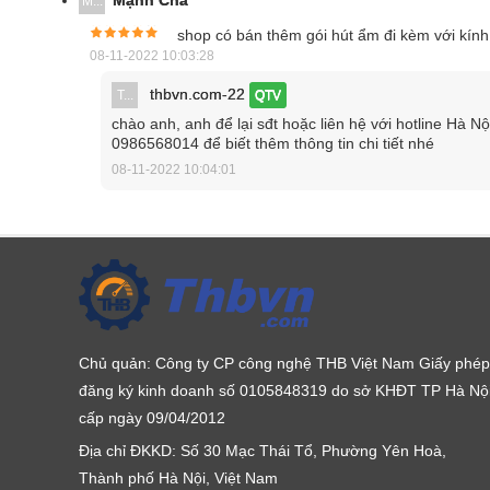
Mạnh Chã
M...
Cách Bảo Quản Kính hiển vi soi linh k
shop có bán thêm gói hút ẩm đi kèm với kín
08-11-2022 10:03:28
Lau hệ thống giá đỡ hàng ngày bằng khăn lau s
thbvn.com-22
T...
QTV
xylen hoặc cồn.
chào anh, anh để lại sđt hoặc liên hệ với hotline H
0986568014 để biết thêm thông tin chi tiết nhé
Bảo dưỡng, mở kính lau hệ thống chiếu sáng phía
08-11-2022 10:04:01
Sử dụng và bảo quản kính hiển vi một cách thận 
Đặt kính ở nơi khô thoáng, vào cuối ngày làm việc
mốc.
Kính hiển vi soi linh kiện MCS-2204 và các sản phẩm
hãng trên thị trường bởi
maydochuyendung.com
và
những tư vấn miễn phí và báo giá nhanh nhất về sản
Chủ quản: Công ty CP công nghệ THB Việt Nam Giấy phép
hoặc 0918132242 (TP Hồ Chí Minh)
. Địa chỉ: số 
đăng ký kinh doanh số 0105848319 do sở KHĐT TP Hà Nộ
Lý Thường Kiệt, P. Phú Thọ, TP HCM
cấp ngày 09/04/2012
Ngoài ra, bạn cũng có thể đặt hàng trực tiếp theo lin
Địa chỉ ĐKKD: Số 30 Mạc Thái Tổ, Phường Yên Hoà,
tiet/kinh-hien-vi-soi-linh-kien-mcs-2204
Thành phố Hà Nội, Việt Nam