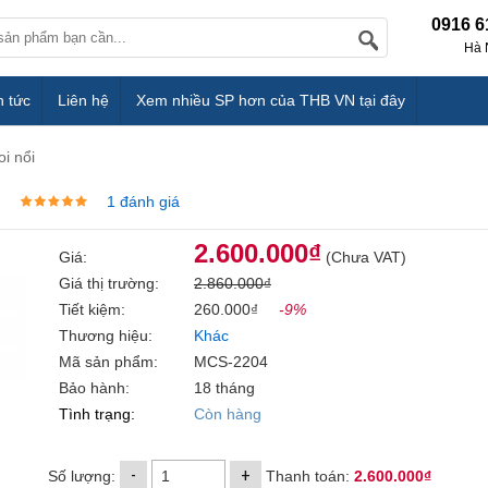
0916 6
Hà 
n tức
Liên hệ
Xem nhiều SP hơn của THB VN tại đây
oi nổi
1 đánh giá
2.600.000₫
Giá:
(Chưa VAT)
Giá thị trường:
2.860.000₫
Tiết kiệm:
260.000₫
-9%
Thương hiệu:
Khác
Mã sản phẩm:
MCS-2204
Bảo hành:
18 tháng
Tình trạng:
Còn hàng
-
+
Số lượng:
Thanh toán:
2.600.000₫