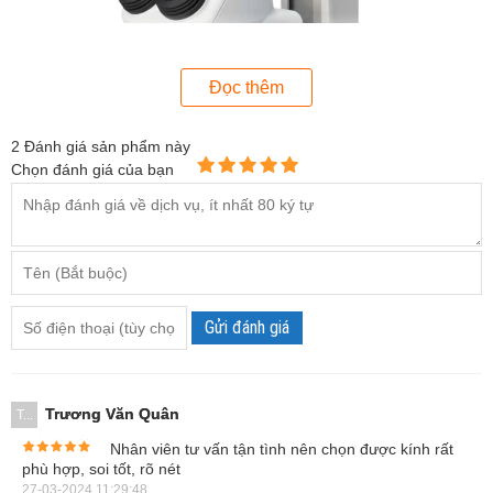
Đọc thêm
2
Đánh giá sản phẩm này
Chọn đánh giá của bạn
Gửi đánh giá
Thiết kế bền chắc của kính hiển vi soi nổi Nikon SMZ745
Các bộ phận được liên kết chặt chẽ chống rung lắc hiệu
Trương Văn Quân
T...
quả. Kính hiển vi Nikon SMZ745 cũng dễ sử dụng với các
Nhân viên tư vấn tận tình nên chọn được kính rất
bộ phận như bàn đế, chân đế, nút nâng hạ thị kính, nút thu
phù hợp, soi tốt, rõ nét
phóng. Đặc biệt, thiết kế vật kính, thị kính và hệ truyền
27-03-2024 11:29:48