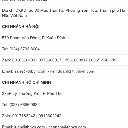
nhỏ và rõ nét giúp quan sát được chính xác nhất.
Địa chỉ ĐKKD: Số 30 Mạc Thái Tổ, Phường Yên Hoà, Thành phố Hà
Khả năng quan sát của kính hiển vi soi nổi
Nội, Việt Nam
Nikon SMZ745
CHI NHÁNH HÀ NỘI
Nikon SMZ745 thuộc dòng
kính hiển vi soi nổi
được trang bị
579 Phạm Văn Đồng, P. Xuân Đỉnh
hai mắt có chế độ quan sát bằng trường sáng. Kính được
Tel: (024) 3793 8604
trang bị hệ thống quang học Greenough Type đặc biệt cho
Zalo: 0916610499 | 0976606017 | 0981060817 | 0865 466 689
hình ảnh hiển thị sắc nét kết hợp với chiều sâu và độ tương
phản cao giúp dễ dàng phát hiện các điểm bất thường.
Email: sales@thbvn.com - kinhdoanh1@thbvn.com
CHI NHÁNH HỒ CHÍ MINH
275F Lý Thường Kiệt, P. Phú Thọ
Tel: (028) 6686 0682
Zalo: 0917182242 | 0919302242
Email: luan@thbvn.com - tiennam@thbvn.com