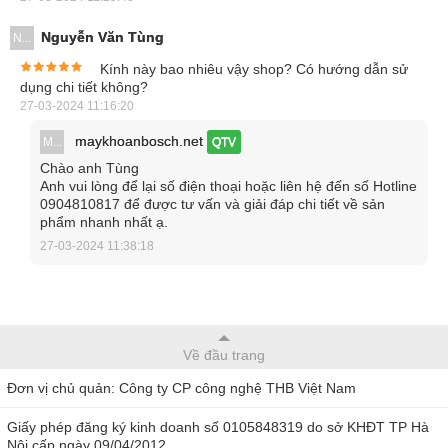
quang học hiện đại có khả năng chống mốc tốt, nâng cao
Nguyễn Văn Tùng
N...
hiệu quả soi chiếu và tuổi thọ của vật kính.
Kính này bao nhiêu vậy shop? Có hướng dẫn sử
dụng chi tiết không?
27-03-2024 11:16:20
maykhoanbosch.net
M...
QTV
Chào anh Tùng
Anh vui lòng để lại số điện thoại hoặc liên hệ đến số Hotline
0904810817 để được tư vấn và giải đáp chi tiết về sản
phẩm nhanh nhất ạ.
27-03-2024 11:38:18
Về đầu trang
Kính có khả năng chống ẩm tốt với thị kính và vật kính
Đơn vị chủ quản: Công ty CP công nghệ THB Việt Nam
Kính hiển vi Nikon SMZ745 cao cấp có khả năng chống bụi,
chịu ẩm tốt. Người dùng có thể dễ dàng điều chỉnh độ to
Giấy phép đăng ký kinh doanh số 0105848319 do sở KHĐT TP Hà
Nội cấp ngày 09/04/2012