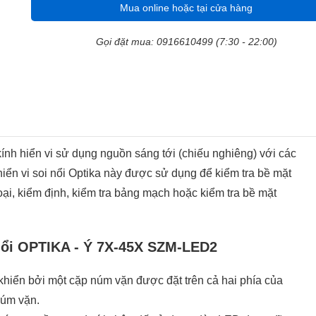
Mua online hoặc tại cửa hàng
Gọi đặt mua: 0916610499 (7:30 - 22:00)
kính hiển vi sử dụng nguồn sáng tới (chiếu nghiêng) với các
hiển vi soi nổi Optika này được sử dụng để kiểm tra bề mặt
ại, kiểm định, kiểm tra bảng mạch hoặc kiểm tra bề mặt
i nổi OPTIKA - Ý 7X-45X SZM-LED2
khiển bởi một cặp núm vặn được đặt trên cả hai phía của
núm vặn.