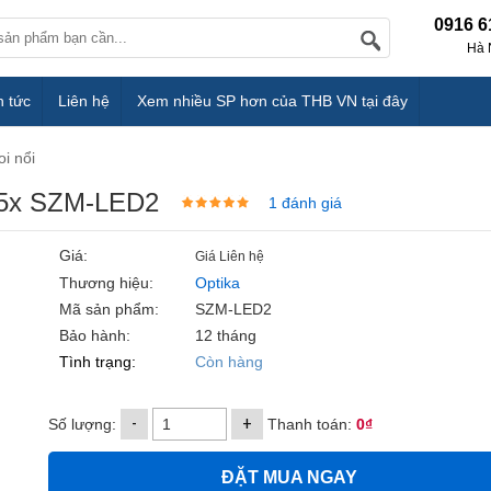
0916 6
Hà 
n tức
Liên hệ
Xem nhiều SP hơn của THB VN tại đây
oi nổi
x-45x SZM-LED2
1 đánh giá
Giá:
Giá Liên hệ
Thương hiệu:
Optika
Mã sản phẩm:
SZM-LED2
Bảo hành:
12 tháng
Tình trạng:
Còn hàng
-
+
Số lượng:
Thanh toán:
0₫
ĐẶT MUA NGAY