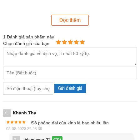
Đọc thêm
1
Đánh giá sản phẩm này
Chọn đánh giá của bạn
Gửi đánh giá
Khánh Thy
K...
Độ phóng đại của kính là bao nhiêu lần
05-08-2022 22:28:39
Kính hiển vi soi nổi SZ6745-J1
thbvn.com-22
T...
QTV