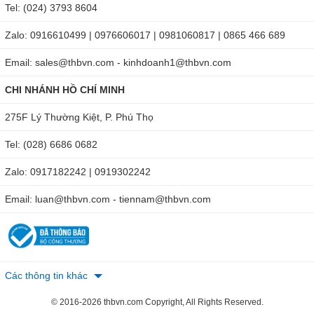
Tel: (024) 3793 8604
phẩm đảm bảo sử dụng lâu dài, hoạt động ổn định. Liên hệ
với chúng tôi để nhận tư vấn miễn phí về sản phẩm – Nhận
Zalo: 0916610499 | 0976606017 | 0981060817 | 0865 466 689
báo giá nhanh nhất qua hotline:
Hà Nội: 0902148147-
Email: sales@thbvn.com - kinhdoanh1@thbvn.com
0904810817 hoặc Sài Gòn: 0979244335- 0986568014.
CHI NHÁNH HỒ CHÍ MINH
Ngoài ra, bạn cũng có thể đặt hàng trực tiếp theo link
sau:
https://maydochuyendung.com/kinh-hien-vi/chi-tiet/kinh-
275F Lý Thường Kiệt, P. Phú Thọ
hien-vi-soi-noi-sz6745-j1
Tel: (028) 6686 0682
Zalo: 0917182242 | 0919302242
Email: luan@thbvn.com - tiennam@thbvn.com
Các thông tin khác
© 2016-2026 thbvn.com Copyright, All Rights Reserved.