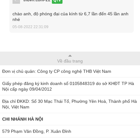
Ưu điểm của kính hiển vi soi nổi SZ6745-J1
chào anh, độ phóng đại của kính từ 6,7 lần đến 45 lần anh
nhé
Trục vận hành có thể di chuyển linh hoạt giúp quan sát
05-08-2022 22:31:09
được dễ dàng mà không cần di chuyển kính.
Kính được ứng dụng nhiều trong việc kiểm tra, sửa chữa
điện tử. Kính còn là công cụ giảng dạy tại các cơ sở đào
Về đầu trang
tạo chuyên nghiệp.
Kính hiển vi được cấu tạo với thị kính và vật kính được
Đơn vị chủ quản: Công ty CP công nghệ THB Việt Nam
phủ lớp chống chói mang lại hình ảnh sắc nét, rõ ràng.
Giấy phép đăng ký kinh doanh số 0105848319 do sở KHĐT TP Hà
Hệ thống trụ đỡ và đế bằng kim loại cứng rắn, chắc chắn
Nội cấp ngày 09/04/2012
và ổn định mang lại khả năng vận hành ổn định cho kính.
Địa chỉ ĐKKD: Số 30 Mạc Thái Tổ, Phường Yên Hoà, Thành phố Hà
Nội, Việt Nam
là thiết bị chuyên nghiệp, hiện đang được bán tại
thbvn.com
và
maydochuyendung.com
với mức giá cạnh tranh nhất.
CHI NHÁNH HÀ NỘI
Hiện tại, chúng tôi đang có rất nhiều ưu đãi cho khách hàng
579 Phạm Văn Đồng, P. Xuân Đỉnh
khi mua sản phẩm kính hiển vi tại THBVN. Chất lượng sản