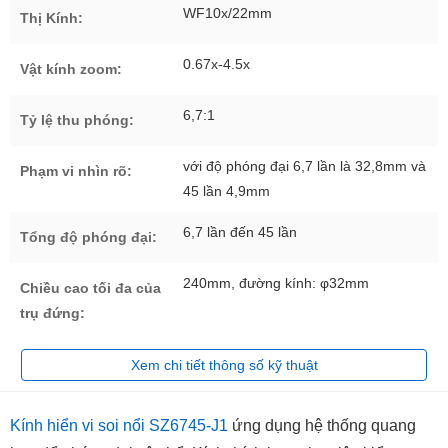
WF10x/22mm
Thị Kính:
0.67x-4.5x
Vật kính zoom:
6,7:1
Tỷ lệ thu phóng:
với độ phóng đại 6,7 lần là 32,8mm và
Phạm vi nhìn rõ:
45 lần 4,9mm
6,7 lần đến 45 lần
Tổng độ phóng đại:
240mm, đường kính: φ32mm
Chiều cao tối đa của
trụ đứng:
Xem chi tiết thông số kỹ thuật
Kính hiển vi soi nổi SZ6745-J1
ứng dụng hệ thống quang