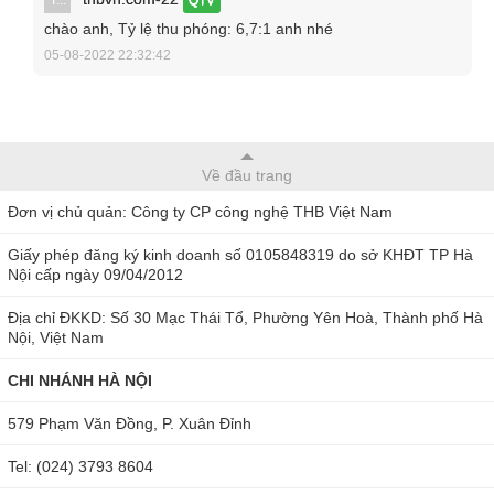
0904810817 hoặc Sài Gòn: 0979244335- 0986568014.
chào anh, Tỷ lệ thu phóng: 6,7:1 anh nhé
Ngoài ra, bạn cũng có thể đặt hàng trực tiếp theo link sau:
05-08-2022 22:32:42
Về đầu trang
Đơn vị chủ quản: Công ty CP công nghệ THB Việt Nam
Giấy phép đăng ký kinh doanh số 0105848319 do sở KHĐT TP Hà
Nội cấp ngày 09/04/2012
Địa chỉ ĐKKD: Số 30 Mạc Thái Tổ, Phường Yên Hoà, Thành phố Hà
Nội, Việt Nam
CHI NHÁNH HÀ NỘI
579 Phạm Văn Đồng, P. Xuân Đỉnh
Tel: (024) 3793 8604