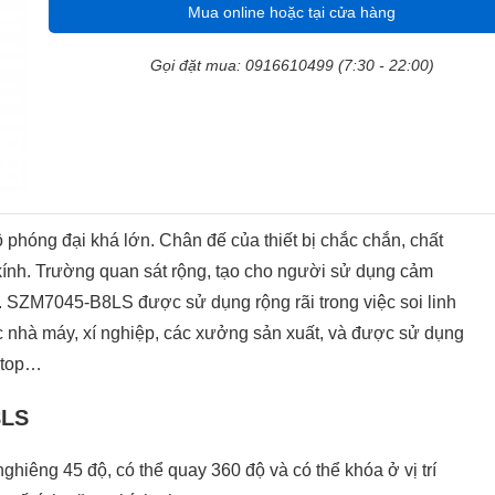
Mua online hoặc tại cửa hàng
Gọi đặt mua: 0916610499 (7:30 - 22:00)
độ phóng đại khá lớn. Chân đế của thiết bị chắc chắn, chất
kính. Trường quan sát rộng, tạo cho người sử dụng cảm
t. SZM7045-B8LS được sử dụng rộng rãi trong việc soi linh
các nhà máy, xí nghiệp, các xưởng sản xuất, và được sử dụng
aptop…
8LS
ghiêng 45 độ, có thể quay 360 độ và có thể khóa ở vị trí