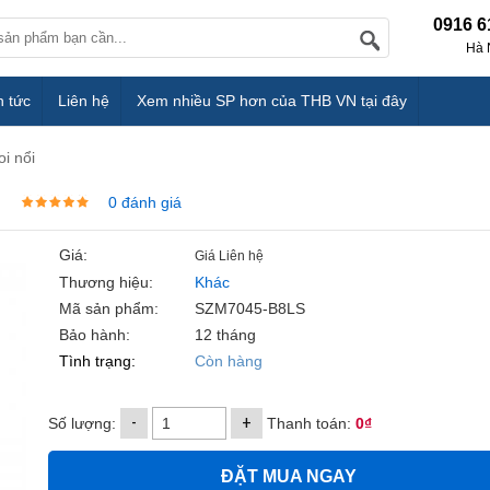
0916 6
Hà 
n tức
Liên hệ
Xem nhiều SP hơn của THB VN tại đây
oi nổi
0 đánh giá
Giá:
Giá Liên hệ
Thương hiệu:
Khác
Mã sản phẩm:
SZM7045-B8LS
Bảo hành:
12 tháng
Tình trạng:
Còn hàng
-
+
Số lượng:
Thanh toán:
0₫
ĐẶT MUA NGAY