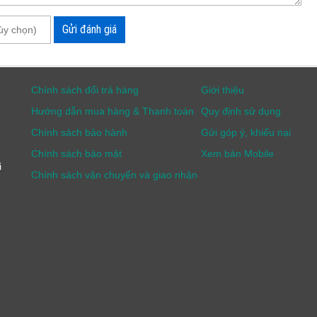
Gửi đánh giá
Chính sách đổi trả hàng
Giới thiệu
Hướng dẫn mua hàng & Thanh toán
Quy định sử dụng
Chính sách bảo hành
Gửi góp ý, khiếu nại
nổi SZM7045-B8LS hiện đại
Chính sách bảo mật
Xem bản Mobile
i
Chính sách vận chuyển và giao nhận
hiển độc lập
pter
W và các clip được ghép nối
7045-B8LS