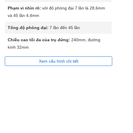
Phạm vi nhìn rõ:
với độ phóng đại 7 lần là 28,6mm
và 45 lần 4,4mm
Tổng độ phóng đại:
7 lần đến 45 lần
Chiều cao tối đa của trụ đứng:
240mm, đường
kính 32mm
Xem cấu hình chi tiết