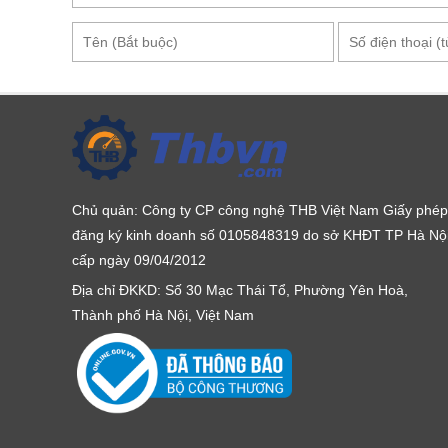
Kính hiển vi soi 
Chủ quản: Công ty CP công nghệ THB Việt Nam Giấy phép
đăng ký kinh doanh số 0105848319 do sở KHĐT TP Hà Nộ
Nguồn điện đầu vào 110v ~ 240v
cấp ngày 09/04/2012
Hệ thống lấy nét: 2 chiều, tốc độ tiêu chuẩn
Địa chỉ ĐKKD: Số 30 Mạc Thái Tổ, Phường Yên Hoà,
Hệ thống chiếu sáng Led trên và dưới với điều k
Thành phố Hà Nội, Việt Nam
Khoảng cách 2 mắt 54-76mm, điều chỉnh ± 5 Dio
Đế soi mẫu với Tấm nhựa & Perspex φ95mm B / 
Kích thước đế cơ sở 205x275x40mm
Ưu điểm của kính hiển vi soi nổi SZM