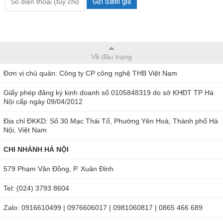
Gửi đánh giá
Các tính năng nổi bật của máy đo lưu lượng khí, áp suất - Air
flow meter - DBM620
Về đầu trang
Đơn vị chủ quản: Công ty CP công nghệ THB Việt Nam
Số liệu thay đổi không khí mỗi giờ (ACPH) là loại số liệu
đầu tiên được đưa vào Balometer.
Giấy phép đăng ký kinh doanh số 0105848319 do sở KHĐT TP Hà
Dễ dàng chuyển đổi giữa 5 cấu hình mui xe khác nhau.
Nội cấp ngày 09/04/2012
Ứng dụng SmartKap cho phép đọc và xuất dữ liệu dễ
Địa chỉ ĐKKD: Số 30 Mạc Thái Tổ, Phường Yên Hoà, Thành phố Hà
dàng.
Nội, Việt Nam
Cũng có chức năng như vi áp kế tự động với phụ kiện
CHI NHÁNH HÀ NỘI
ống Pitot.
579 Phạm Văn Đồng, P. Xuân Đỉnh
Hiển thị đồng thời 4 thông số, có thể lựa chọn gồm luồng
không khí, tốc độ không khí, độ ẩm tương đối, áp suất khí
Tel: (024) 3793 8604
quyển, nhiệt độ và áp suất chênh lệch.
Zalo: 0916610499 | 0976606017 | 0981060817 | 0865 466 689
Đơn vị đo có thể lựa chọn: Vận tốc - m/s, fpm, km/h, mph,