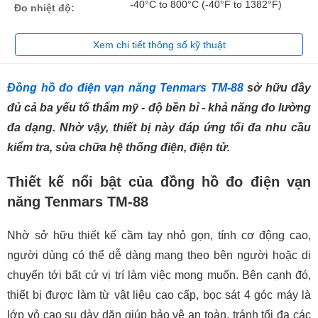
-40°C to 800°C (-40°F to 1382°F)
Đo nhiệt độ:
Xem chi tiết thông số kỹ thuật
Đồng hồ đo điện vạn năng Tenmars TM-88
sở hữu đầy
đủ cả ba yếu tố thẩm mỹ - độ bền bỉ - khả năng đo lường
đa dạng. Nhờ vậy, thiết bị này đáp ứng tối đa nhu cầu
kiểm tra, sửa chữa hệ thống điện, điện tử.
Thiết kế nổi bật của đồng hồ đo điện vạn
năng Tenmars TM-88
Nhờ sở hữu thiết kế cầm tay nhỏ gọn, tính cơ động cao,
người dùng có thể dễ dàng mang theo bên người hoặc di
chuyển tới bất cứ vị trí làm việc mong muốn. Bên cạnh đó,
thiết bị được làm từ vật liệu cao cấp, bọc sát 4 góc máy là
lớp vỏ cao su dày dặn giúp bảo vệ an toàn, tránh tối đa các