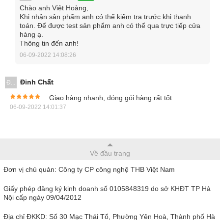
Chào anh Việt Hoàng,
Khi nhận sản phẩm anh có thể kiểm tra trước khi thanh
toán. Để được test sản phẩm anh có thể qua trực tiếp cửa
hàng ạ.
Thông tin đến anh!
06-09-2022 14:08:26
Đinh Chất
Đ...
Giao hàng nhanh, đóng gói hàng rất tốt
06-09-2022 14:01:37
Tenmars TM-88 tích hợp phép đo nhiệt độ lên đến 800 độ C
Một số tính năng tiện ích khác của đồng hồ đo điện vạn
Về đầu trang
năng Tenmars TM-88:
Đơn vị chủ quản: Công ty CP công nghệ THB Việt Nam
Đo giá trị hiệu dụng thực
Giấy phép đăng ký kinh doanh số 0105848319 do sở KHĐT TP Hà
Nội cấp ngày 09/04/2012
Có cảnh báo âm thanh liên tục khi đo thông mạch
Địa chỉ ĐKKD: Số 30 Mạc Thái Tổ, Phường Yên Hoà, Thành phố Hà