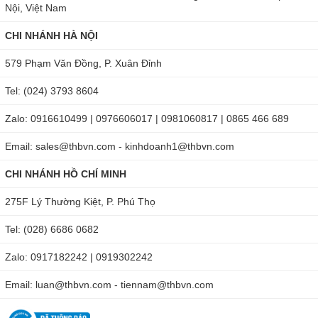
Hiển thị kết quả đo lớn nhất (Max) và kết quả đo nhỏ nhất
Nội, Việt Nam
(Min)
CHI NHÁNH HÀ NỘI
Chế độ giữ giá trị đo hiển thị trên màn hình
579 Phạm Văn Đồng, P. Xuân Đỉnh
Chế độ giữ tầm đo
Tel: (024) 3793 8604
Chế độ tự động tắt nguồn thiết bị sau 15 phút không sử
Zalo: 0916610499 | 0976606017 | 0981060817 | 0865 466 689
dụng
Email: sales@thbvn.com - kinhdoanh1@thbvn.com
Đáp ứng tiêu chuẩn an toàn điện áp CAT IV 600V và
CAT III 1000V.
CHI NHÁNH HỒ CHÍ MINH
Nếu bạn đang quan tâm tới đồng hồ đo điện vạn năng
275F Lý Thường Kiệt, P. Phú Thọ
Tenmars TM-88, hãy lựa chọn
thbvn.com
hoặc
Tel: (028) 6686 0682
maydochuyendung.com
để mua hàng chính hãng với mức
Zalo: 0917182242 | 0919302242
giá ưu đãi nhất.
Ngoài ra, bạn cũng có thể đặt sản phẩm này bằng hình thức
Email: luan@thbvn.com - tiennam@thbvn.com
online theo link sau:
https://maydochuyendung.com/thiet-bi-