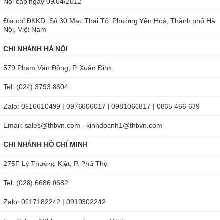
Nội cấp ngày 09/04/2012
Địa chỉ ĐKKD: Số 30 Mạc Thái Tổ, Phường Yên Hoà, Thành phố Hà
Nội, Việt Nam
CHI NHÁNH HÀ NỘI
579 Phạm Văn Đồng, P. Xuân Đỉnh
Fluke 77-IV hoạt động bền bỉ trong thời gian dài
Tel: (024) 3793 8604
Đặc biệt, một cải tiến rõ rệt đó là toàn bộ các điện áp có
phạm vi riêng như millivolts AC, DC, trong khi đó ampe và
Zalo: 0916610499 | 0976606017 | 0981060817 | 0865 466 689
miliampe lại được hợp nhất, điện trở và tính liên tục có
Email: sales@thbvn.com - kinhdoanh1@thbvn.com
phạm vi đo riêng.
CHI NHÁNH HỒ CHÍ MINH
Ngoài ra, đồng hồ đo điện vạn năng này còn được trang bị
275F Lý Thường Kiệt, P. Phú Thọ
thêm nhiều tính năng hữu ích khác như: có chế độ ngủ và
chế độ tự động ngắt nguồn khi không sử dụng giúp tiết kiệm
Tel: (028) 6686 0682
pin, chức năng Hold - giữ giá trị hiển thị trên màn hình, tính
Zalo: 0917182242 | 0919302242
năng Min/Max - ghi lại giá trị đo cao/thấp/trung bình khi tín
hiệu thay đổi, Range - giúp thay đổi phạm vi thủ công.