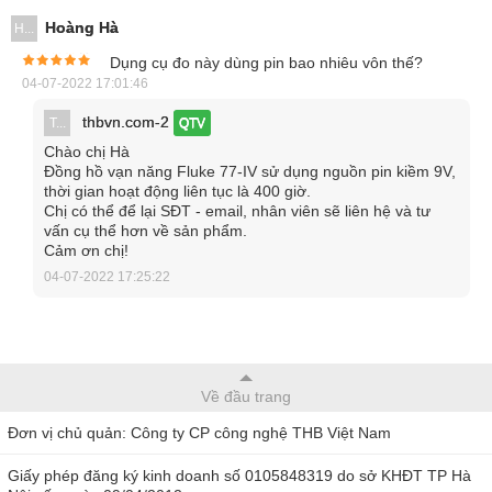
Khả năng làm việc của đồng hồ đo Fluke 77-
Hoàng Hà
H...
IV
Dụng cụ đo này dùng pin bao nhiêu vôn thế?
04-07-2022 17:01:46
Được cải tiến từ các dòng Fluke 77 tiền nhiệm, Fluke 77-IV
thbvn.com-2
T...
QTV
ra đời với nhiều chức năng đo hơn. Thiết bị có thể thực hiện
Chào chị Hà
phép đo dòng AC/DC lên tới 10A, dải đo điện áp rộng tối đa
Đồng hồ vạn năng Fluke 77-IV sử dụng nguồn pin kiềm 9V,
thời gian hoạt động liên tục là 400 giờ.
1000V với độ chính xác 0.3%, đo điện trở lên đến 50MΩ, dải
Chị có thể để lại SĐT - email, nhân viên sẽ liên hệ và tư
vấn cụ thể hơn về sản phẩm.
đo điện dung từ 1nF- 9.999 µF…
Cảm ơn chị!
04-07-2022 17:25:22
Về đầu trang
Đơn vị chủ quản: Công ty CP công nghệ THB Việt Nam
Giấy phép đăng ký kinh doanh số 0105848319 do sở KHĐT TP Hà