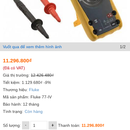
Vuốt qua để xem thêm hình ảnh
1/2
11.296.800₫
(Đã có VAT)
Giá thị trường:
12.426.480₫
Tiết kiệm: 1.129.680₫
-9%
Thương hiệu:
Fluke
Mã sản phẩm: Fluke 77-IV
Bảo hành: 12 tháng
Tình trạng:
Còn hàng
-
+
Số lượng:
Thanh toán:
11.296.800₫