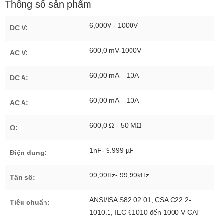
Thông số sản phẩm
6,000V - 1000V
DC V:
600,0 mV-1000V
AC V:
60,00 mA – 10A
DC A:
60,00 mA – 10A
AC A:
600,0 Ω - 50 MΩ
Ω:
1nF- 9.999 µF
Điện dung:
99,99Hz- 99,99kHz
Tần số:
ANSI/ISA S82.02.01, CSA C22.2-
Tiêu chuẩn:
1010.1, IEC 61010 đến 1000 V CAT