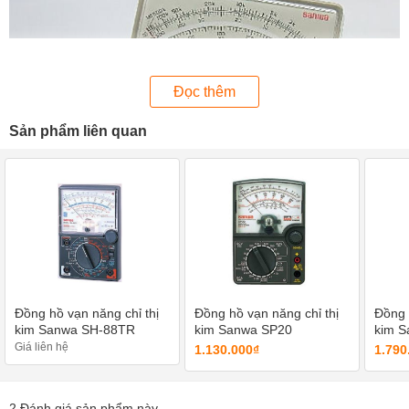
Đọc thêm
Sản phẩm liên quan
Đồng hồ vạn năng chỉ thị
Đồng hồ vạn năng chỉ thị
Đồng 
kim Sanwa SH-88TR
kim Sanwa SP20
kim 
Giá liên hệ
1.130.000₫
1.790
Sanwa CP-7D sở hữu thiết kế nhỏ gọn, vừa vặn cầm tay
Một điểm cộng nữa dành cho Sanwa CP-7D khi được làm
2
Đánh giá sản phẩm này