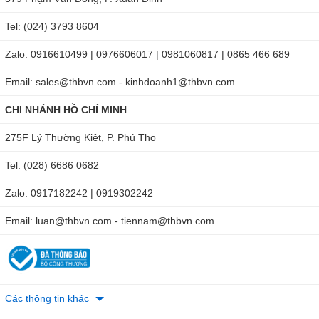
Không phải tự nhiên mà đồng hồ đo điện Sanwa CP-7D
được mệnh danh là thiết bị đo lường điện “quốc dân”. Tuy
Tel: (024) 3793 8604
có mức giá tầm trung nhưng model này vẫn hỗ trợ đầy đủ
Zalo: 0916610499 | 0976606017 | 0981060817 | 0865 466 689
các chức năng đo cần thiết như: đo dòng điện 1 chiều, đo
điện áp 1 chiều và xoay chiều, đo điện trở, tần số.
Email: sales@thbvn.com - kinhdoanh1@thbvn.com
CHI NHÁNH HỒ CHÍ MINH
275F Lý Thường Kiệt, P. Phú Thọ
Tel: (028) 6686 0682
Zalo: 0917182242 | 0919302242
Email: luan@thbvn.com - tiennam@thbvn.com
Các thông tin khác