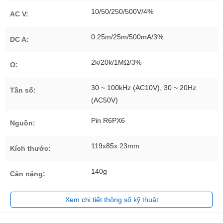
10/50/250/500V/4%
AC V:
0.25m/25m/500mA/3%
DC A:
2k/20k/1MΩ/3%
Ω:
30 ~ 100kHz (AC10V), 30 ~ 20Hz
Tần số:
(AC50V)
Pin R6PX6
Nguồn:
119x85x 23mm
Kích thước:
140g
Cân nặng:
Xem chi tiết thông số kỹ thuật