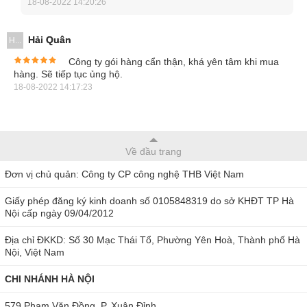
18-08-2022 14:20:26
Hải Quân
H...
Công ty gói hàng cẩn thận, khá yên tâm khi mua
hàng. Sẽ tiếp tục ủng hộ.
18-08-2022 14:17:23
Về đầu trang
Đơn vị chủ quản: Công ty CP công nghệ THB Việt Nam
Giấy phép đăng ký kinh doanh số 0105848319 do sở KHĐT TP Hà
Nội cấp ngày 09/04/2012
Đồng hồ vạn năng Sanwa CP-7D sử dụng đơn giản
Địa chỉ ĐKKD: Số 30 Mạc Thái Tổ, Phường Yên Hoà, Thành phố Hà
Nội, Việt Nam
Đồng hồ vạn năng Sanwa CP-7D đo lường
đa dạng
CHI NHÁNH HÀ NỘI
579 Phạm Văn Đồng, P. Xuân Đỉnh