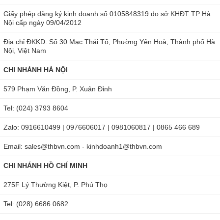
Có thể chọn linh hoạt chế độ phát hiện giá trị True RMS
Giấy phép đăng ký kinh doanh số 0105848319 do sở KHĐT TP Hà
Nội cấp ngày 09/04/2012
hoặc MEAN.
Địa chỉ ĐKKD: Số 30 Mạc Thái Tổ, Phường Yên Hoà, Thành phố Hà
Thời gian giữ đỉnh cực nhanh 250µs.
Nội, Việt Nam
Bộ lọc thông thấp thích hợp cho các phép đo truyền động
CHI NHÁNH HÀ NỘI
động cơ.
579 Phạm Văn Đồng, P. Xuân Đỉnh
Công suất thấp Ohm cho phép đo điện trở trên các mạch
Tel: (024) 3793 8604
điện tử nhạy cảm bằng hay dòng điện thử nghiệm an
toàn.
Zalo: 0916610499 | 0976606017 | 0981060817 | 0865 466 689
Bộ nhớ dữ liệu lớn lên tới 10.000 dữ liệu (ghi nhật ký),
Email: sales@thbvn.com - kinhdoanh1@thbvn.com
100 dữ liệu (thủ công).
CHI NHÁNH HỒ CHÍ MINH
Tải dữ liệu xuống và giám sát trực tiếp trên PC thông qua
275F Lý Thường Kiệt, P. Phú Thọ
giao diện USB (có thể tùy chọn cho bộ Giao tiếp USB) *
Tel: (028) 6686 0682
Có thể truyền MAX 32.767 dữ liệu.