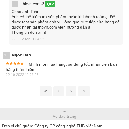
thbvn.com-2
T...
QTV
Chào anh Toán,
Anh có thể kiểm tra sản phẩm trước khi thanh toán ạ. Để
Đồng hồ vạn năng Kyoritsu 1062 đảm bảo độ chính xác
được test sản phẩm anh vui lòng qua trực tiếp cửa hàng để
được nhân tại thbvn.com viên hướng dẫn ạ.
0.02%.
Thông tin đến anh!
22-10-2022 11:34:52
Một điểm cộng dành cho thiết bị này là luôn cho kết quả
chính xác cao bởi nó sở hữu công nghệ True RMS giúp loại
Ngọc Bảo
N...
bỏ tối đa sóng nhiễu ngoài môi trường. Bởi vậy mà Kyoritsu
Mình mới mua hàng, sử dụng tốt, nhân viên bán
1062 được giới kỹ thuật đánh giá cao và tin dùng.
hàng thân thiện
22-10-2022 11:28:26
Bên cạnh khả năng làm việc tối ưu, đồng hồ đo điện
Kyoritsu 1062 còn được trang bị thêm nhiều tính năng nổi
«
‹
›
»
bật khác như:
Màn hình hiển thị kép cho chỉ báo kép.
Phép đo True RMS AC và DC + AC.
Về đầu trang
Băng thông tần số từ 10Hz - 100kHz.
Đơn vị chủ quản: Công ty CP công nghệ THB Việt Nam