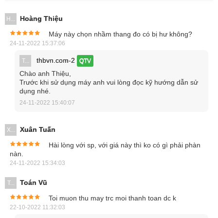
01 Tài liệu HDSD.
Hoàng Thiệu
H...
Máy này chọn nhầm thang đo có bị hư không?
Tính năng vượt trội của đồng hồ vạn năng
24-11-2022 15:37:06
Kyoritsu 1062
thbvn.com-2
T...
QTV
Chào anh Thiệu,
Kyoritsu Kew 1062 có thể thực hiện được nhiều chức năng
Trước khi sử dụng máy anh vui lòng đọc kỹ hướng dẫn sử
đo điện khác nhau như đo cường độ dòng điện, đo điện áp
dụng nhé.
xoay chiều/1 chiều, đo điện trở, tần số, đo điện dung, kiểm
24-11-2022 15:40:07
tra diode… với độ chính xác cao.
Xuân Tuấn
X...
Hài lòng với sp, với giá này thì ko có gì phải phàn
nàn.
24-11-2022 15:34:03
Toán Vũ
T...
Toi muon thu may trc moi thanh toan dc k
22-10-2022 11:32:03