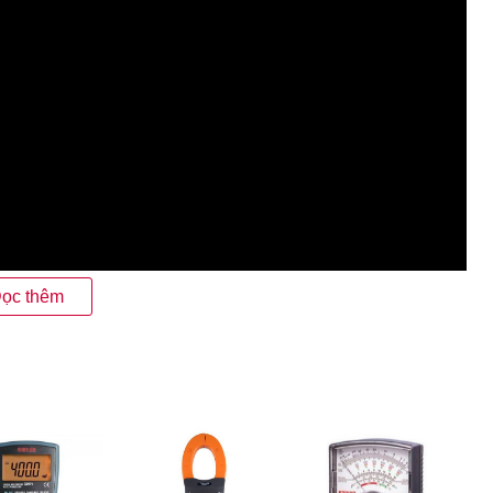
ọc thêm
Kyoritsu 1110
t kế nhỏ gọn, kích thước máy chỉ 140×94×39mm, trọng lượng
 bỏ túi áo mang theo bên người. Nhờ vậy mà bạn có thể làm