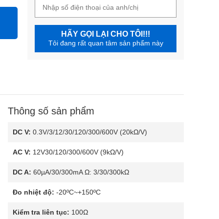
HÃY GỌI LẠI CHO TÔI!!!
Tôi đang rất quan tâm sản phẩm này
Thông số sản phẩm
DC V:
0.3V/3/12/30/120/300/600V (20kΩ/V)
AC V:
12V30/120/300/600V (9kΩ/V)
DC A:
60µA/30/300mA Ω: 3/30/300kΩ
Đo nhiệt độ:
-20ºC~+150ºC
Kiểm tra liên tục:
100Ω