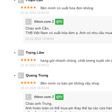
Phạm Cần
P...
Kyoritsu 1110 nổi bật 
Bên mình có xuất hóa đơn không
Sản phẩm có kiểu dáng mạnh mẽ, kết cấu chắc chắn 
22-11-2022 13:43:22
khả năng chống va đập và chống biến dạng cực tốt, đ
thbvn.com-2
T...
QTV
Kyoritsu 1110 là sản phẩm thuộc thương hiệu Kyori
Chào anh Cần,
THB Việt Nam có xuất hóa đơn ạ. Anh có nhu cầu mua 
nghệ hiện đại. Sau khi trải qua các khâu kiểm định 
22-11-2022 13:48:45
trao tới tay người tiêu dùng.
Trọn bộ sản phẩm gồm
:
Trọng Lâm
T...
01 Đồng hồ vạn năng Kyoritsu 1110.
hàng gửi nhanh chóng .chất lượng tuyệt vời.
22-11-2022 13:39:12
01 Que đo.
Quang Trung
Q...
01 R6P (AA) (1.5V).
Bên mình có bán pin không vậy shop
01 Hộp đựng sản phẩm.
19-10-2022 16:58:44
thbvn.com-2
T...
QTV
01 Tài liệu hướng dẫn sử dụng.
Chào anh Trung,
Anh hoàn toàn có thể mua pin thay thế tại các cửa hàn
Khả năng làm việc của Kyoritsu 1110