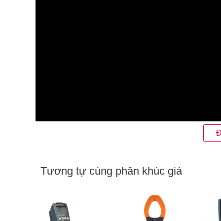
Đ
Tương tự cùng phân khúc giá
Thiết kế nổi bật của đồng hồ vạn năng 
Kyoritsu 1110 là
đồng hồ vạn năng kim
, sở hữu thiế
khoảng 280g nên rất tiện lợi để cầm trên tay hoặc