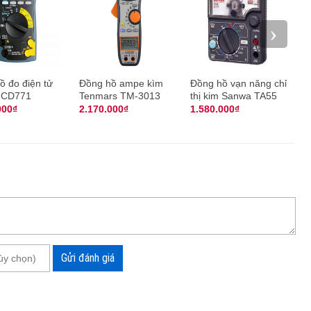
ao hay trong góc nhỏ hẹp.
›
ồ đo điện tử
Đồng hồ ampe kìm
Đồng hồ vạn năng chỉ
Đồ
 CD771
Tenmars TM-3013
thị kim Sanwa TA55
th
3
000₫
2.170.000₫
1.580.000₫
1
Gửi đánh giá