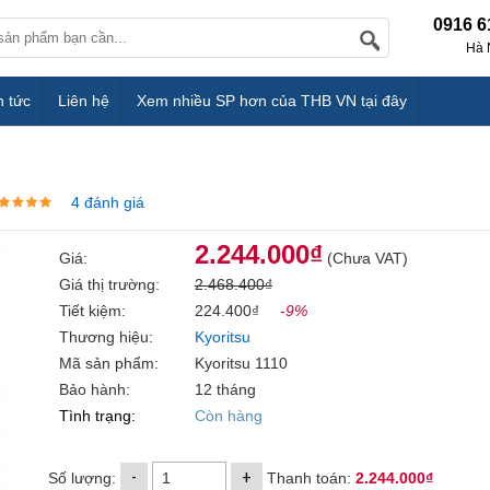
0916 6
Hà 
n tức
Liên hệ
Xem nhiều SP hơn của THB VN tại đây
4 đánh giá
2.244.000₫
Giá:
(Chưa VAT)
Giá thị trường:
2.468.400₫
Tiết kiệm:
224.400₫
-9%
Thương hiệu:
Kyoritsu
Mã sản phẩm:
Kyoritsu 1110
Bảo hành:
12 tháng
Tình trạng:
Còn hàng
-
+
Số lượng:
Thanh toán:
2.244.000₫