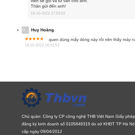
viên sẽ gọi và tư vấn cho anh.
Thân gửi đến anh!
Do Kyoritsu 1110 được sản xuất nhằm mục đích phụ
19-10-2022 17:03:02
lực, khai thác khoáng sản, viễn thông… nên sản p
dòng điện DC, đo điện áp AC/DC, kiểm tra liên tục…
Huy Hoàng
H...
quen dùng mấy dòng này rồi nên thấy máy n
19-10-2022 16:52:53
Chủ quản: Công ty CP công nghệ THB Việt Nam Giấy phép
đăng ký kinh doanh số 0105848319 do sở KHĐT TP Hà Nộ
cấp ngày 09/04/2012