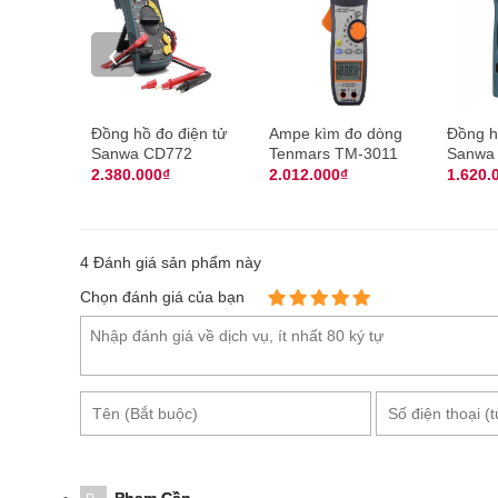
việc ở nhiều vị trí, địa hình khác nhau dù là ở trên c
‹
Đồng hồ đo điện tử
Ampe kìm đo dòng
Đồng h
Sanwa CD772
Tenmars TM-3011
Sanwa
2.380.000₫
2.012.000₫
1.620.
4
Đánh giá sản phẩm này
Chọn đánh giá của bạn