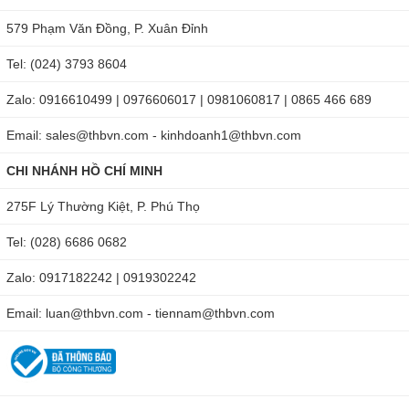
579 Phạm Văn Đồng, P. Xuân Đỉnh
Tel: (024) 3793 8604
Zalo: 0916610499 | 0976606017 | 0981060817 | 0865 466 689
Email: sales@thbvn.com - kinhdoanh1@thbvn.com
Sanwa CD770 có thể đo băng thông AC tới 400Hz
CHI NHÁNH HỒ CHÍ MINH
Một số tính năng hiện đại khác của đồng hồ vạn năng chỉ thị
số Sanwa CD770, phải kể đến như:
275F Lý Thường Kiệt, P. Phú Thọ
Tính năng data hold, range hold, relative (tính năng
Tel: (028) 6686 0682
tương đối).
Zalo: 0917182242 | 0919302242
Thực hiện kiểm tra diode, kiểm tra liên tục.
Email: luan@thbvn.com - tiennam@thbvn.com
Tự động tắt máy sau khoảng 30 phút không sử dụng giúp
tiết kiệm pin
Thời gian lấy mẫu khoảng 3 lần/giây.