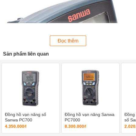
Đọc thêm
Sản phẩm liên quan
Đồng hồ vạn năng số
Đồng hồ vạn năng Sanwa
Đồng 
Sanwa PC700
PC7000
số S
Sanwa CD770 sở hữu màn hình lớn, hiển thị tới 4000 số
4.350.000₫
8.300.000₫
2.020
đếm