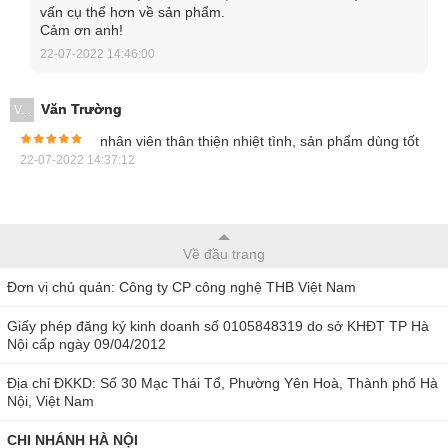
các chức năng đo cơ bản của một chiếc
đồng hồ đo điện đa
vấn cụ thể hơn về sản phẩm.
Cảm ơn anh!
năng
như: đo điện áp AC/DC, đo dòng điện AC/DC, đo điện
22-07-2022 14:46:00
trở, điện dung… Bởi thế, thiết bị được sử dụng phổ biến
trong công tác kiểm tra thông số điện năng tại các nhà máy,
Văn Trường
V...
điện lực, khu vực than khoáng sản, viễn thông.
nhân viên thân thiện nhiệt tình, sản phẩm dùng tốt
22-07-2022 14:37:12
Về đầu trang
Đơn vị chủ quản: Công ty CP công nghệ THB Việt Nam
Giấy phép đăng ký kinh doanh số 0105848319 do sở KHĐT TP Hà
Nội cấp ngày 09/04/2012
Địa chỉ ĐKKD: Số 30 Mạc Thái Tổ, Phường Yên Hoà, Thành phố Hà
Nội, Việt Nam
CHI NHÁNH HÀ NỘI