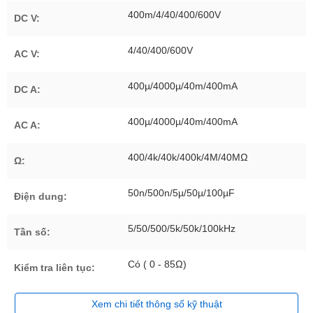
400m/4/40/400/600V
DC V:
4/40/400/600V
AC V:
400µ/4000µ/40m/400mA
DC A:
400µ/4000µ/40m/400mA
AC A:
400/4k/40k/400k/4M/40MΩ
Ω:
50n/500n/5µ/50µ/100µF
Điện dung:
5/50/500/5k/50k/100kHz
Tần số:
Có ( 0 - 85Ω)
Kiểm tra liên tục:
Xem chi tiết thông số kỹ thuật