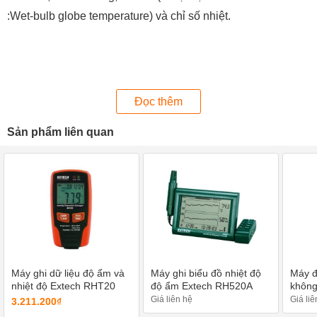
:Wet-bulb globe temperature) và chỉ số nhiệt.
Đọc thêm
Sản phẩm liên quan
Máy ghi dữ liệu độ ẩm và
Máy ghi biểu đồ nhiệt độ
Máy đ
nhiệt độ Extech RHT20
độ ẩm Extech RH520A
không
Giá liên hệ
Giá liê
3.211.200₫