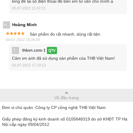
lòng để lại số điện thoại để bên em tư vấn cho mình ạ
làm việc trong phòng hay đang hoạt động ngoài trời, thiết bị
05-07-2022 11:47:21
này đều giúp bạn nắm bắt được nhiệt độ, độ ẩm không
khí,... Từ đó giúp bạn chủ động bảo vệ sức khỏe cho gia
Hoàng Minh
H...
đình và người thân. Hạn chế để xảy ra tình trạng say nắng
Sản phẩm đo rất nhanh, dùng rất tiện
khi làm việc ngoài trời.
04-07-2022 16:26:30
thbvn.com-1
T...
QTV
Cảm ơn anh đã sử dụng sản phẩm của THB Việt Nam!
04-07-2022 17:19:12
Về đầu trang
Đơn vị chủ quản: Công ty CP công nghệ THB Việt Nam
Giấy phép đăng ký kinh doanh số 0105848319 do sở KHĐT TP Hà
Nội cấp ngày 09/04/2012