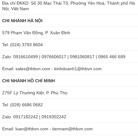
Ứng dụng của nhiệt ẩm kế RH25
Địa chỉ ĐKKD: Số 30 Mạc Thái Tổ, Phường Yên Hoà, Thành phố Hà
Nội, Việt Nam
Cách sử dụng và bảo quản bút đo độ ẩm
CHI NHÁNH HÀ NỘI
cầm tay Extech
579 Phạm Văn Đồng, P. Xuân Đỉnh
Cách sử dụng máy đo nhiệt độ, độ ẩm và điểm sương
Tel: (024) 3793 8604
RH25
Zalo: 0916610499 | 0976606017 | 0981060817 | 0865 466 689
Để bút đo độ ẩm cầm tay RH25 hoạt động, bạn ấn khởi
động nút nguồn trên thân máy. Sau đó để máy thực hiện
Email: sales@thbvn.com - kinhdoanh1@thbvn.com
phép đo nhiệt độ, độ ẩm, điểm sương,... của không khí.
CHI NHÁNH HỒ CHÍ MINH
Theo dõi màn hình để biết kết quả đo. Bạn có thể dùng nút
275F Lý Thường Kiệt, P. Phú Thọ
Hold để lưu giữ kết quả đo trên máy.
Tel: (028) 6686 0682
Cách bảo quản máy đo độ ẩm, nhiệt độ Extech
Zalo: 0917182242 | 0919302242
Extech RH25 có độ bền cao, tuy nhiên bạn cũng cần lưu ý
một số vấn đề sau:
Email: luan@thbvn.com - tiennam@thbvn.com
Luôn giữ vệ sinh cho máy.