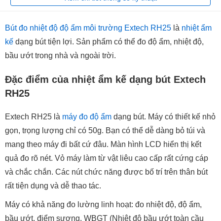
Bút đo nhiệt độ độ ẩm môi trường Extech RH25
là
nhiệt ẩm
kế
dạng bút tiện lợi. Sản phẩm có thể đo độ ẩm, nhiệt độ,
bầu ướt trong nhà và ngoài trời.
Đặc điểm của nhiệt ẩm kế dạng bút Extech
RH25
Extech RH25 là
máy đo độ ẩm
dạng bút. Máy có thiết kế nhỏ
gọn, trọng lượng chỉ có 50g. Bạn có thể dễ dàng bỏ túi và
mang theo máy đi bất cứ đâu. Màn hình LCD hiển thị kết
quả đo rõ nét. Vỏ máy làm từ vật liêu cao cấp rất cứng cáp
và chắc chắn. Các nút chức năng được bố trí trên thân bút
rất tiện dụng và dễ thao tác.
Máy có khả năng đo lường linh hoạt: đo nhiệt độ, độ ẩm,
bầu ướt, điểm sương, WBGT (Nhiệt độ bầu ướt toàn cầu